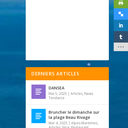
DERNIERS ARTICLES
DANSEA
Mai 5, 2025
|
Articles
,
News
Tendance
Bruncher le dimanche sur
la plage Beau Rivage
Mar 4, 2025
|
Alpes-Maritimes
,
Articles
,
Nice
,
Restaurant