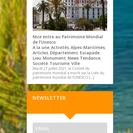
Nice entre au Patrimoine Mondial
de l’Unesco
A la une
Activités
Alpes-Maritimes
,
,
,
Articles
Département
Escapade
,
,
,
Lieu
Monument
News Tendance
,
,
,
Société
Tourisme
Ville
,
,
Mardi 27 juillet 2021, le Comité du
patrimoine mondial a inscrit sur la Liste du
patrimoine mondial de l’UNESCO
[…]
NEWSLETTER