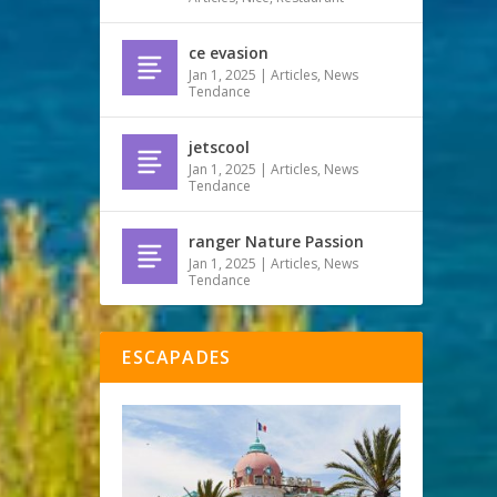
ce evasion
Jan 1, 2025
|
Articles
,
News
Tendance
jetscool
Jan 1, 2025
|
Articles
,
News
Tendance
ranger Nature Passion
Jan 1, 2025
|
Articles
,
News
Tendance
ESCAPADES