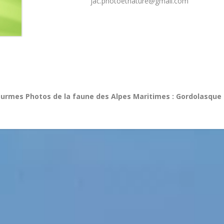
jac.photoetnature@gmail.com
Courmes
Photos de la faune des Alpes Maritimes : Gordolasque