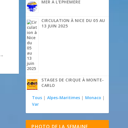
MER À L’ÉPHÉMÈRE
CIRCULATION À NICE DU 05 AU
13 JUIN 2025
→
STAGES DE CIRQUE À MONTE-
CARLO
Tous
|
Alpes-Maritimes
|
Monaco
|
Var
PHOTO DE LA SEMAINE