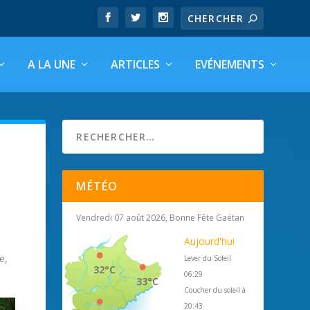
A LA UNE
ARTICLES
EVÉNEMENTS
MÉTÉO
Vendredi 07 août 2026, Bonne Fête Gaétan
Aujourd'hui
e,
Lever du Soleil
32°C
06:29
33°C
Coucher du soleil à
20:43