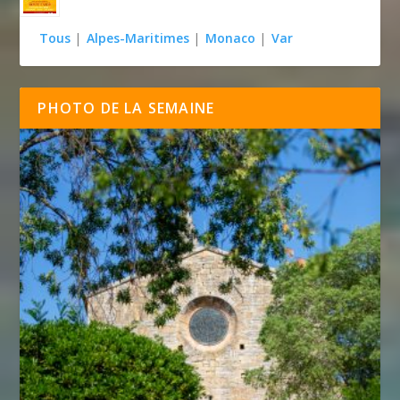
Tous
|
Alpes-Maritimes
|
Monaco
|
Var
PHOTO DE LA SEMAINE