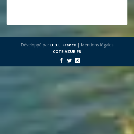
Développé par
| Mentions légales
D.B.L. France
COTE.AZUR.FR