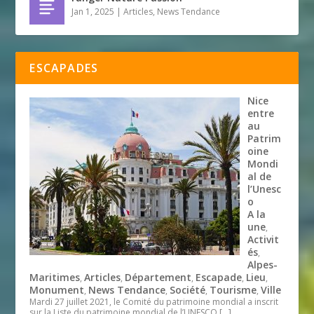
Jan 1, 2025
|
Articles
,
News Tendance
ESCAPADES
Nice
entre
au
Patrim
oine
Mondi
al de
l’Unesc
o
A la
une
,
Activit
és
,
Alpes-
Maritimes
Articles
Département
Escapade
Lieu
,
,
,
,
,
Monument
News Tendance
Société
Tourisme
Ville
,
,
,
,
Mardi 27 juillet 2021, le Comité du patrimoine mondial a inscrit
sur la Liste du patrimoine mondial de l’UNESCO
[…]