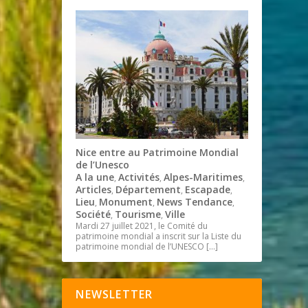
Nice entre au Patrimoine Mondial
de l’Unesco
A la une
Activités
Alpes-Maritimes
,
,
,
Articles
Département
Escapade
,
,
,
Lieu
Monument
News Tendance
,
,
,
Société
Tourisme
Ville
,
,
Mardi 27 juillet 2021, le Comité du
patrimoine mondial a inscrit sur la Liste du
patrimoine mondial de l’UNESCO
[…]
NEWSLETTER