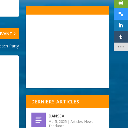
IVANT
each Party
DERNIERS ARTICLES
DANSEA
Mai 5, 2025
|
Articles
,
News
Tendance