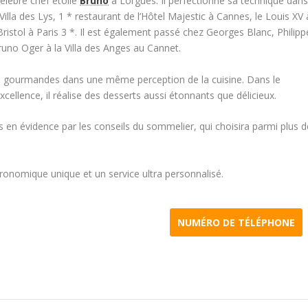
célèbre chef étoilé
Bruno
à Lorgues. Il perfectionne sa technique dan
Villa des Lys, 1 * restaurant de l’Hôtel Majestic à Cannes, le Louis XV 
ristol à Paris 3 *. Il est également passé chez Georges Blanc, Philipp
runo Oger à la Villa des Anges au Cannet.
ions gourmandes dans une même perception de la cuisine. Dans le
excellence, il réalise des desserts aussi étonnants que délicieux.
is en évidence par les conseils du sommelier, qui choisira parmi plus d
stronomique unique et un service ultra personnalisé.
NUMÉRO DE TÉLÉPHONE