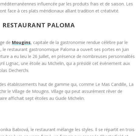
méditerranéennes influencée par les produits frais et de saison. Les
t face à ces plats méridionaux alliant tradition et créativité.
U RESTAURANT PALOMA
lage de
Mougins
, capitale de la gastronomie rendue célèbre par le
 le restaurant gastronomique Paloma a ouvert ses portes en Juin
ture a eu lieu le 26 Juillet, en présence de nombreuses personnalités
Cyril Lignac, une étoile au Michelin, qui a présidé cet événement aux
olas Decherchi.
e des établissements haut de gamme qui, comme Le Mas Candille, La
hir le Village de Mougins. Village qui peut assurément rêver de
aire affichait sept étoiles au Guide Michelin.
nika Babiová, le restaurant mélange les styles. Il se répartit en trois