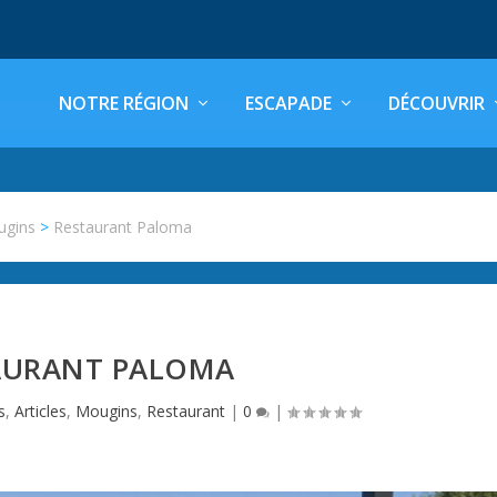
NOTRE RÉGION
ESCAPADE
DÉCOUVRIR
ugins
>
Restaurant Paloma
AURANT PALOMA
s
,
Articles
,
Mougins
,
Restaurant
|
0
|