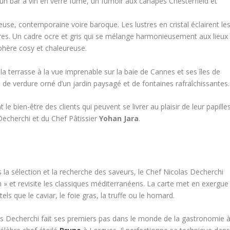
 un bar à vin en verre fumé, un fumoir aux canapés Chesterfield et
euse, contemporaine voire baroque. Les lustres en cristal éclairent le
res. Un cadre ocre et gris qui se mélange harmonieusement aux lieux
hère cosy et chaleureuse.
a terrasse à la vue imprenable sur la baie de Cannes et ses îles de
 de verdure orné d’un jardin paysagé et de fontaines rafraîchissantes.
 le bien-être des clients qui peuvent se livrer au plaisir de leur papille
s Decherchi et du Chef Pâtissier
Yohan Jara
.
 la sélection et la recherche des saveurs, le Chef Nicolas Decherchi
son » et revisite les classiques méditerranéens. La carte met en exergue
tels que le caviar, le foie gras, la truffe ou le homard.
las Decherchi fait ses premiers pas dans le monde de la gastronomie 