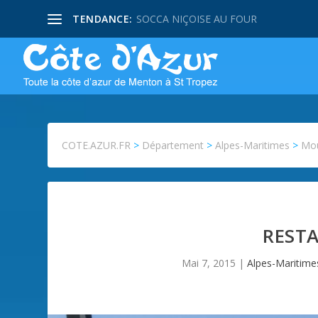
TENDANCE:
SOCCA NIÇOISE AU FOUR
COTE.AZUR.FR
>
Département
>
Alpes-Maritimes
>
Mo
REST
Mai 7, 2015
|
Alpes-Maritime