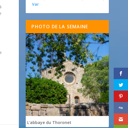
s
Var
à
e
PHOTO DE LA SEMAINE
e

L'abbaye du Thoronet