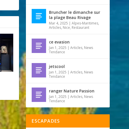
Bruncher le dimanche sur
la plage Beau Rivage
Mar 4, 2025
|
Alpes-Maritimes
,
Articles
,
Nice
,
Restaurant
ce evasion
Jan 1, 2025
|
Articles
,
News
Tendance
jetscool
Jan 1, 2025
|
Articles
,
News
Tendance
ranger Nature Passion
Jan 1, 2025
|
Articles
,
News
Tendance
ESCAPADES