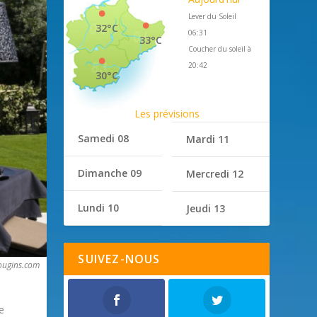
Lever du Soleil
32°C
06:31
33°C
Coucher du soleil à
20:42
30°C
Les prévisions
Samedi 08
Mardi 11
Dimanche 09
Mercredi 12
Lundi 10
Jeudi 13
SUIVEZ-NOUS
ougins.com
e