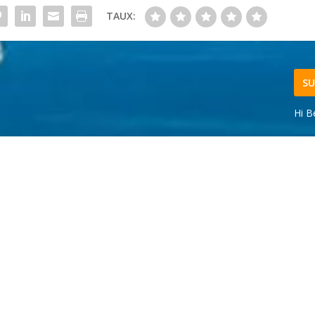
TAUX:
SU
Hi B