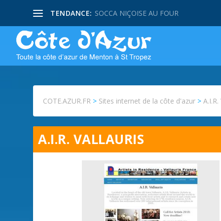
TENDANCE:
SOCCA NIÇOISE AU FOUR
COTE.AZUR.FR
>
Sites internet de la côte d'azur
>
A.I.R.
A.I.R. VALLAURIS