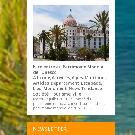
Nice entre au Patrimoine Mondial
de l’Unesco
A la une
Activités
Alpes-Maritimes
,
,
,
Articles
Département
Escapade
,
,
,
Lieu
Monument
News Tendance
,
,
,
Société
Tourisme
Ville
,
,
Mardi 27 juillet 2021, le Comité du
patrimoine mondial a inscrit sur la Liste du
patrimoine mondial de l’UNESCO
[…]
NEWSLETTER