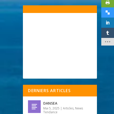
DERNIERS ARTICLES
DANSEA
Mai 5, 2025
|
Articles
,
News
Tendance