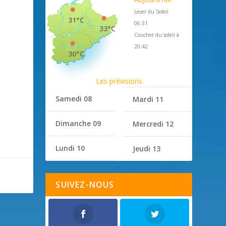
Lever du Soleil
31°C
06:31
33°C
Coucher du soleil à
20:42
30°C
Les prévisions
Samedi 08
Mardi 11
Dimanche 09
Mercredi 12
Lundi 10
Jeudi 13
SUIVEZ-NOUS