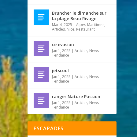
Bruncher le dimanche sur
la plage Beau Rivage
Mar 4, 2025
|
Alpes-Maritimes
,
Articles
,
Nice
,
Restaurant
ce evasion
Jan 1, 2025
|
Articles
,
News
Tendance
jetscool
Jan 1, 2025
|
Articles
,
News
Tendance
ranger Nature Passion
Jan 1, 2025
|
Articles
,
News
Tendance
ESCAPADES