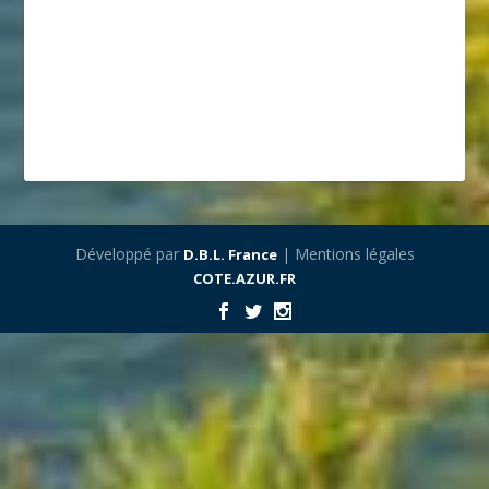
Développé par
| Mentions légales
D.B.L. France
COTE.AZUR.FR