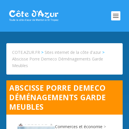
COTE.AZUR.FR
>
Sites internet de la côte d'azur
>
Abscisse Porre Demeco Déménagements Garde
Meubles
ABSCISSE PORRE DEMECO
DÉMÉNAGEMENTS GARDE
MEUBLES
Commerces et économie
>