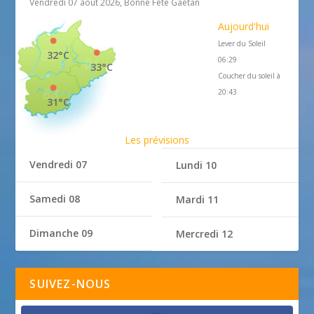
Vendredi 07 août 2026, Bonne Fête Gaétan
Aujourd'hui
Lever du Soleil
32°C
06:29
33°C
Coucher du soleil à
20:43
31°C
Les prévisions
Vendredi 07
Lundi 10
Samedi 08
Mardi 11
Dimanche 09
Mercredi 12
SUIVEZ-NOUS