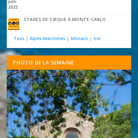
STAGES DE CIRQUE À MONTE-CARLO
Tous
|
Alpes-Maritimes
|
Monaco
|
Var
PHOTO DE LA SEMAINE