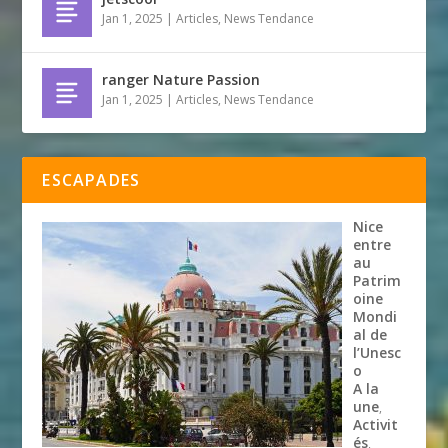
Jan 1, 2025
|
Articles
,
News Tendance
ranger Nature Passion
Jan 1, 2025
|
Articles
,
News Tendance
ESCAPADES
Nice
entre
au
Patrim
oine
Mondi
al de
l’Unesc
o
A la
une
,
Activit
és
,