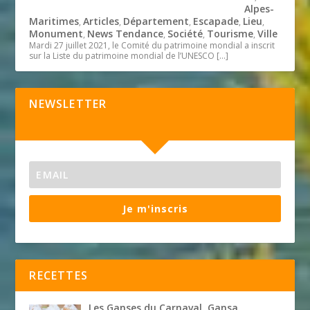
Alpes-
Maritimes
Articles
Département
Escapade
Lieu
,
,
,
,
,
Monument
News Tendance
Société
Tourisme
Ville
,
,
,
,
Mardi 27 juillet 2021, le Comité du patrimoine mondial a inscrit
sur la Liste du patrimoine mondial de l’UNESCO
[…]
NEWSLETTER
Je m'inscris
RECETTES
Les Ganses du Carnaval. Gansa