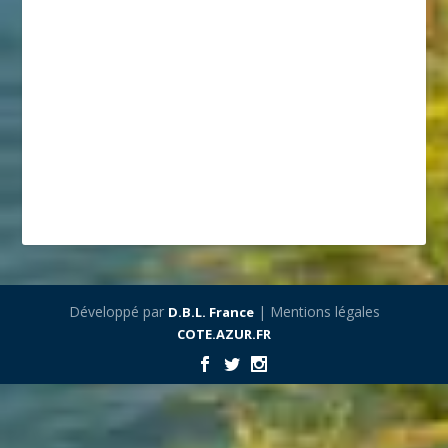
Développé par
| Mentions légales
D.B.L. France
COTE.AZUR.FR