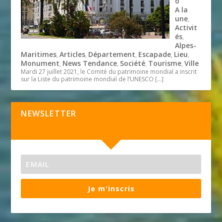
o
A la
une
,
Activit
és
,
Alpes-
Maritimes
Articles
Département
Escapade
Lieu
,
,
,
,
,
Monument
News Tendance
Société
Tourisme
Ville
,
,
,
,
Mardi 27 juillet 2021, le Comité du patrimoine mondial a inscrit
sur la Liste du patrimoine mondial de l’UNESCO
[…]
NEWSLETTER
Je m'inscris