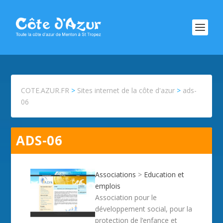
COTE.AZUR.FR
>
Sites internet de la côte d'azur
>
ads-
06
ADS-06
Associations
>
Education et
emplois
Association pour le
développement social, pour la
protection de l’enfance et