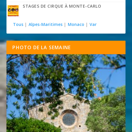
STAGES DE CIRQUE À MONTE-CARLO
Tous
|
Alpes-Maritimes
|
Monaco
|
Var
PHOTO DE LA SEMAINE