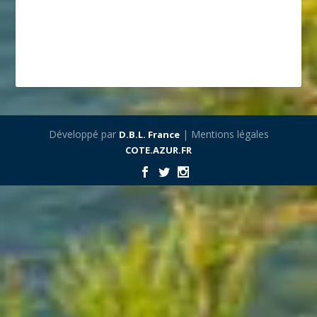
Développé par
| Mentions légales
D.B.L. France
COTE.AZUR.FR