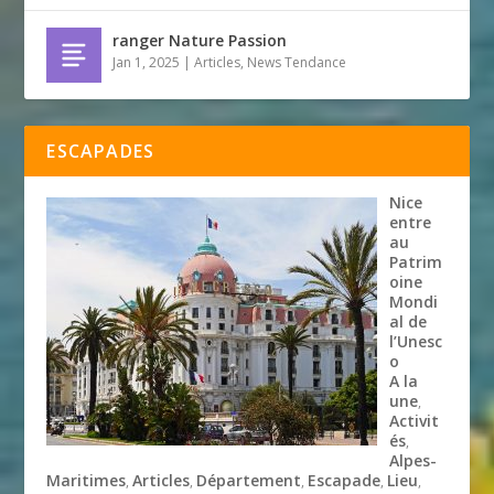
ranger Nature Passion
Jan 1, 2025
|
Articles
,
News Tendance
ESCAPADES
Nice
entre
au
Patrim
oine
Mondi
al de
l’Unesc
o
A la
une
,
Activit
és
,
Alpes-
Maritimes
Articles
Département
Escapade
Lieu
,
,
,
,
,