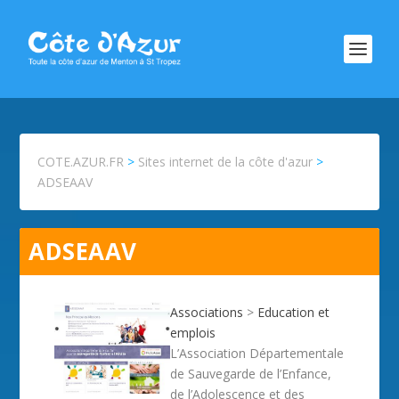
COTE.AZUR.FR
>
Sites internet de la côte d'azur
>
ADSEAAV
ADSEAAV
Associations
>
Education et
emplois
L’Association Départementale
de Sauvegarde de l’Enfance,
de l’Adolescence et des