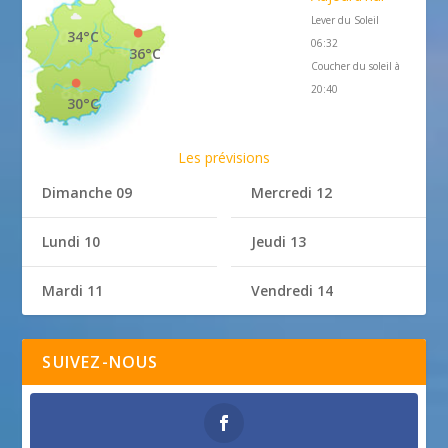
Lever du Soleil
34°C
06:32
36°C
Coucher du soleil à
20:40
30°C
Les prévisions
Dimanche 09
Mercredi 12
Lundi 10
Jeudi 13
Mardi 11
Vendredi 14
SUIVEZ-NOUS