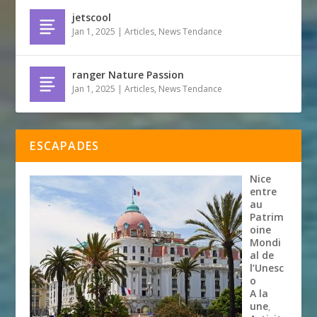
jetscool
Jan 1, 2025
|
Articles
,
News Tendance
ranger Nature Passion
Jan 1, 2025
|
Articles
,
News Tendance
ESCAPADES
Nice
entre
au
Patrim
oine
Mondi
al de
l’Unesc
o
A la
une
,