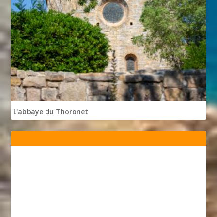
L'abbaye du Thoronet