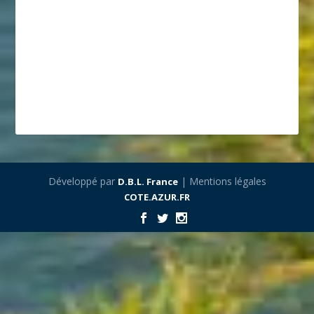
Développé par
| Mentions légales
D.B.L. France
COTE.AZUR.FR