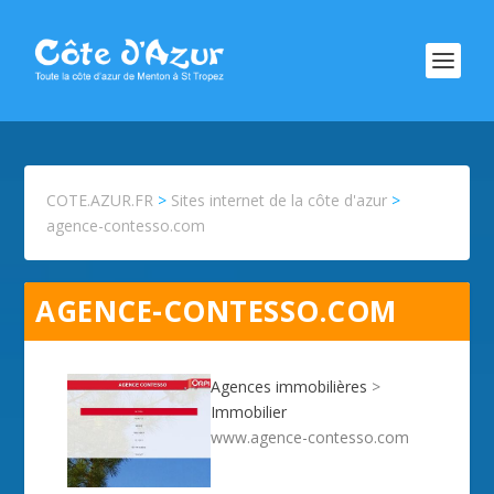
COTE.AZUR.FR
>
Sites internet de la côte d'azur
>
agence-contesso.com
AGENCE-CONTESSO.COM
Agences immobilières
>
Immobilier
www.agence-contesso.com