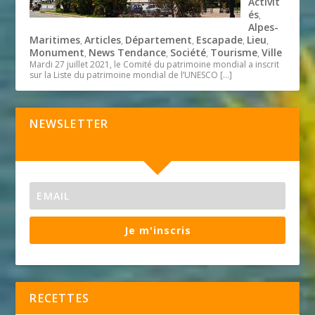
Activit
és
,
Alpes-
Maritimes
Articles
Département
Escapade
Lieu
,
,
,
,
,
Monument
News Tendance
Société
Tourisme
Ville
,
,
,
,
Mardi 27 juillet 2021, le Comité du patrimoine mondial a inscrit
sur la Liste du patrimoine mondial de l’UNESCO
[…]
NEWSLETTER
Je m'inscris
RECETTES