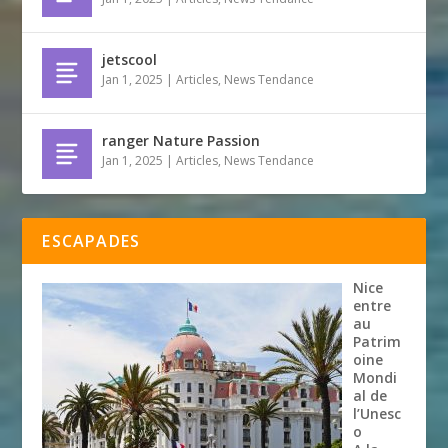
jetscool
Jan 1, 2025
|
Articles
,
News Tendance
ranger Nature Passion
Jan 1, 2025
|
Articles
,
News Tendance
ESCAPADES
Nice
entre
au
Patrim
oine
Mondi
al de
l’Unesc
o