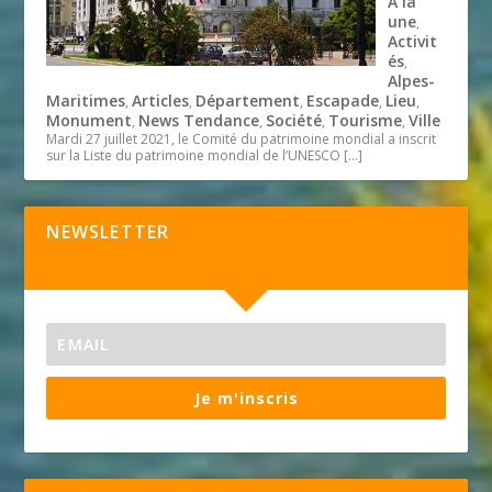
A la
une
,
Activit
és
,
Alpes-
Maritimes
Articles
Département
Escapade
Lieu
,
,
,
,
,
Monument
News Tendance
Société
Tourisme
Ville
,
,
,
,
Mardi 27 juillet 2021, le Comité du patrimoine mondial a inscrit
sur la Liste du patrimoine mondial de l’UNESCO
[…]
NEWSLETTER
Je m'inscris