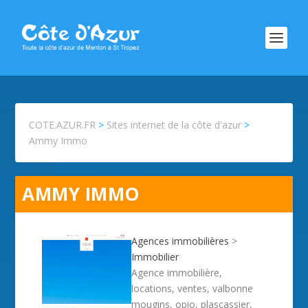
COTE.AZUR.FR
>
Sites internet de la côte d'azur
>
Ammy Immo
AMMY IMMO
Agences immobilières
>
Immobilier
Agence immobilière,
locations, ventes, valbonne
mougins, opio, plascassier,