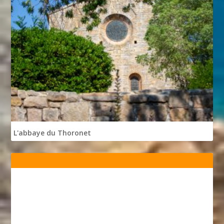
L'abbaye du Thoronet