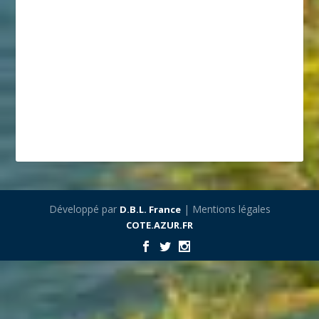
Développé par
| Mentions légales
D.B.L. France
COTE.AZUR.FR