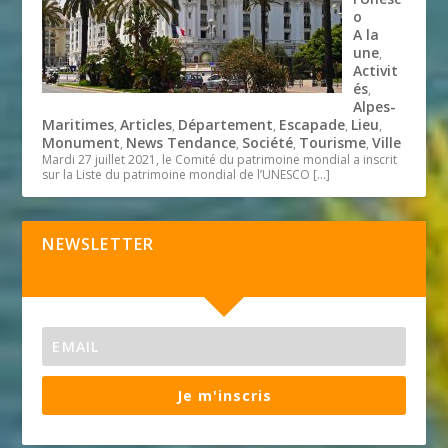
o
A la
une
,
Activit
és
,
Alpes-
Maritimes
Articles
Département
Escapade
Lieu
,
,
,
,
,
Monument
News Tendance
Société
Tourisme
Ville
,
,
,
,
Mardi 27 juillet 2021, le Comité du patrimoine mondial a inscrit
sur la Liste du patrimoine mondial de l’UNESCO
[…]
NEWSLETTER
Je m'inscris