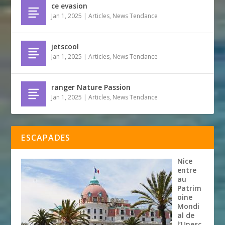
ce evasion
Jan 1, 2025
|
Articles
,
News Tendance
jetscool
Jan 1, 2025
|
Articles
,
News Tendance
ranger Nature Passion
Jan 1, 2025
|
Articles
,
News Tendance
ESCAPADES
Nice
entre
au
Patrim
oine
Mondi
al de
l’Unesc