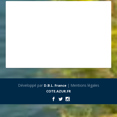
Développé par
| Mentions légales
D.B.L. France
COTE.AZUR.FR