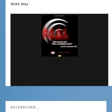
Wide Way
D.E.A.L.