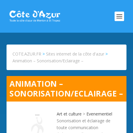
COTE.AZUR.FR
>
Sites internet de la côte d'azur
>
Animation – Sonorisation/Eclairage –
ANIMATION –
SONORISATION/ECLAIRAGE –
Art et culture
>
Evenementiel
Sonorisation et éclairage de
toute communication