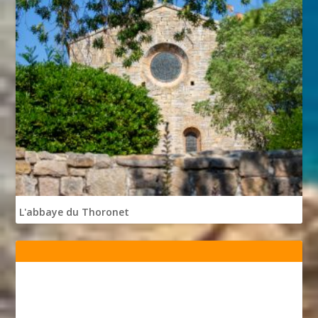
L'abbaye du Thoronet