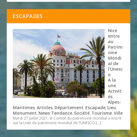
ESCAPADES
Nice
entre
au
Patrim
oine
Mondi
al de
l’Unesc
o
A la
une
,
Activit
és
,
Alpes-
Maritimes
Articles
Département
Escapade
Lieu
,
,
,
,
,
Monument
News Tendance
Société
Tourisme
Ville
,
,
,
,
Mardi 27 juillet 2021, le Comité du patrimoine mondial a inscrit
sur la Liste du patrimoine mondial de l’UNESCO
[…]