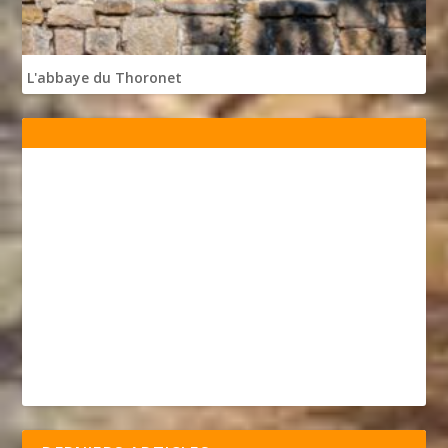
L'abbaye du Thoronet