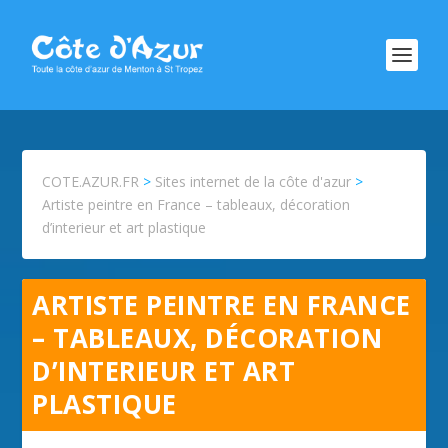
COTE.AZUR.FR
>
Sites internet de la côte d'azur
>
Artiste peintre en France – tableaux, décoration
d’interieur et art plastique
ARTISTE PEINTRE EN FRANCE
– TABLEAUX, DÉCORATION
D’INTERIEUR ET ART
PLASTIQUE