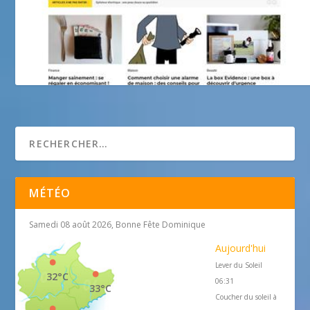
MOLI atelier-galerie
MÉTÉO
Samedi 08 août 2026, Bonne Fête Dominique
Aujourd'hui
Lever du Soleil
32°C
06:31
33°C
Coucher du soleil à