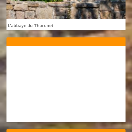
L'abbaye du Thoronet