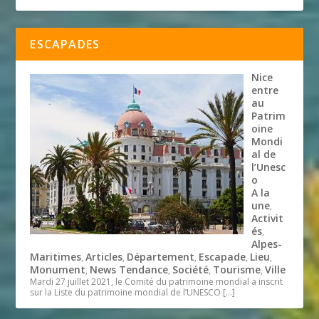
ESCAPADES
Nice
entre
au
Patrim
oine
Mondi
al de
l’Unesc
o
A la
une
,
Activit
és
,
Alpes-
Maritimes
Articles
Département
Escapade
Lieu
,
,
,
,
,
Monument
News Tendance
Société
Tourisme
Ville
,
,
,
,
Mardi 27 juillet 2021, le Comité du patrimoine mondial a inscrit
sur la Liste du patrimoine mondial de l’UNESCO
[…]