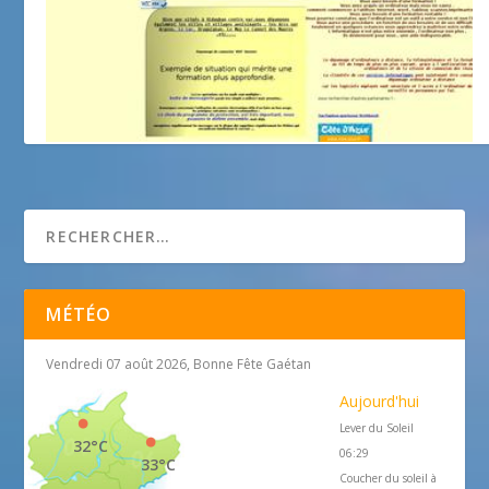
Dépannage ordinateur vidauban, création de sites
MÉTÉO
Vendredi 07 août 2026, Bonne Fête Gaétan
Aujourd'hui
Lever du Soleil
32°C
06:29
33°C
Coucher du soleil à