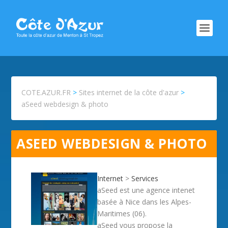
COTE.AZUR.FR
>
Sites internet de la côte d'azur
>
aSeed webdesign & photo
ASEED WEBDESIGN & PHOTO
Internet
>
Services
aSeed est une agence intenet
basée à Nice dans les Alpes-
Maritimes (06).
aSeed vous propose la