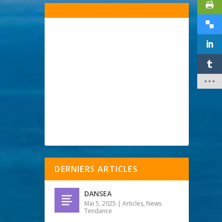
DERNIERS ARTICLES
DANSEA
Mai 5, 2025
|
Articles
,
News
Tendance