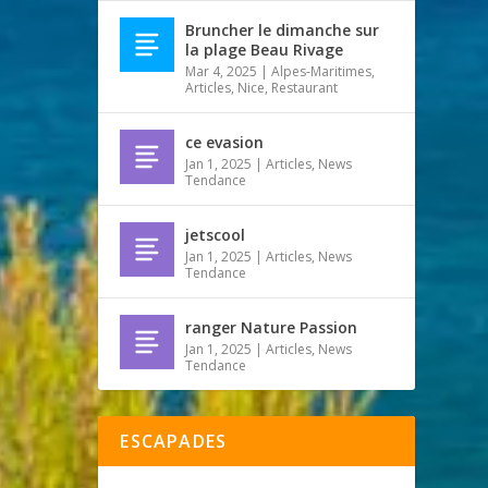
Bruncher le dimanche sur
la plage Beau Rivage
Mar 4, 2025
|
Alpes-Maritimes
,
Articles
,
Nice
,
Restaurant
ce evasion
Jan 1, 2025
|
Articles
,
News
Tendance
jetscool
Jan 1, 2025
|
Articles
,
News
Tendance
ranger Nature Passion
Jan 1, 2025
|
Articles
,
News
Tendance
ESCAPADES