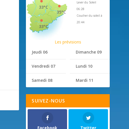
Lever du Soleil
33°C
06:28
35°C
Coucher du soleil à
20:44
33°C
Les prévisions
Jeudi 06
Dimanche 09
Vendredi 07
Lundi 10
Samedi 08
Mardi 11
SUIVEZ-NOUS
Facebook
Twitter