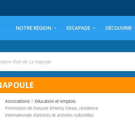
NOTRE RÉGION
ESCAPADE
DÉCOUVRIR
iation d’art de La Napoule
 NAPOULE
Associations
>
Education et emplois
Promotion de l’oeuvre d’Henry Clews, résidence
internationale d’artistes et activités culturelles