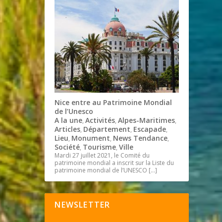
Nice entre au Patrimoine Mondial
de l’Unesco
A la une
Activités
Alpes-Maritimes
,
,
,
Articles
Département
Escapade
,
,
,
Lieu
Monument
News Tendance
,
,
,
Société
Tourisme
Ville
,
,
Mardi 27 juillet 2021, le Comité du
patrimoine mondial a inscrit sur la Liste du
patrimoine mondial de l’UNESCO
[…]
NEWSLETTER