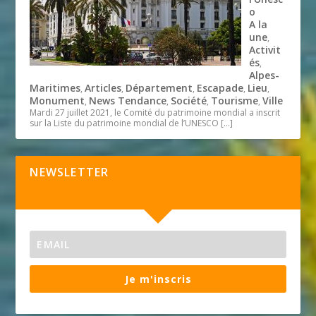
o
A la
une
,
Activit
és
,
Alpes-
Maritimes
Articles
Département
Escapade
Lieu
,
,
,
,
,
Monument
News Tendance
Société
Tourisme
Ville
,
,
,
,
Mardi 27 juillet 2021, le Comité du patrimoine mondial a inscrit
sur la Liste du patrimoine mondial de l’UNESCO
[…]
NEWSLETTER
Je m'inscris