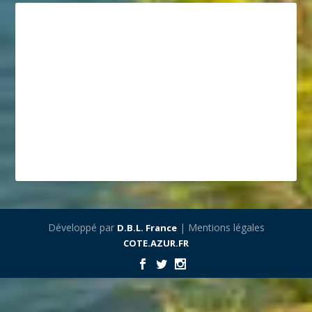
Développé par
| Mentions légales
D.B.L. France
COTE.AZUR.FR