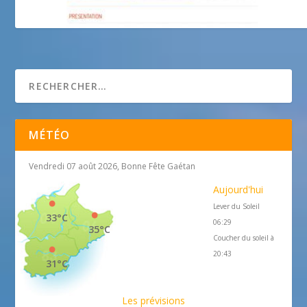
munitique – association recherche et
communication
MÉTÉO
Vendredi 07 août 2026, Bonne Fête Gaétan
Aujourd'hui
Lever du Soleil
33°C
06:29
35°C
Coucher du soleil à
20:43
31°C
Les prévisions