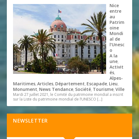
Nice
entre
au
Patrim
oine
Mondi
al de
l’Unesc
o
A la
une
,
Activit
és
,
Alpes-
Maritimes
Articles
Département
Escapade
Lieu
,
,
,
,
,
Monument
News Tendance
Société
Tourisme
Ville
,
,
,
,
Mardi 27 juillet 2021, le Comité du patrimoine mondial a inscrit
sur la Liste du patrimoine mondial de l’UNESCO
[…]
NEWSLETTER