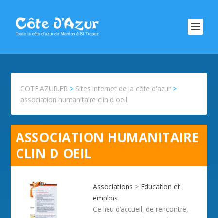
COTE.AZUR.FR
>
Sites internet de la côte d'azur
>
association humanitaire clin d oeil
ASSOCIATION HUMANITAIRE
CLIN D OEIL
Associations
>
Education et
emplois
Ce lieu d’accueil, de rencontre,