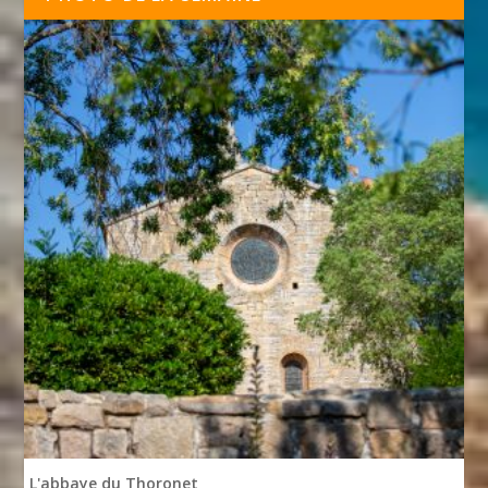
L'abbaye du Thoronet