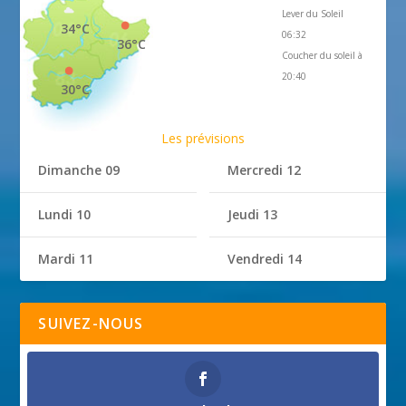
Lever du Soleil
34°C
06:32
36°C
Coucher du soleil à
20:40
30°C
Les prévisions
Dimanche 09
Mercredi 12
Lundi 10
Jeudi 13
Mardi 11
Vendredi 14
SUIVEZ-NOUS