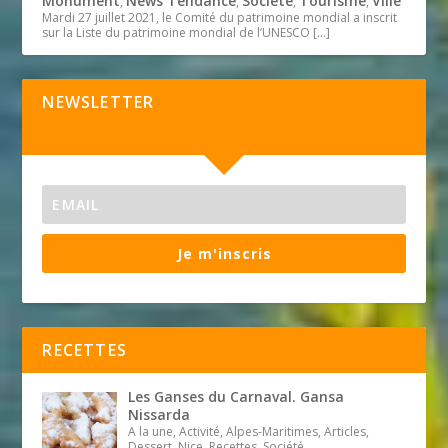
Monument
News Tendance
Société
Tourisme
Ville
,
,
,
,
Mardi 27 juillet 2021, le Comité du patrimoine mondial a inscrit
sur la Liste du patrimoine mondial de l’UNESCO
[…]
NEWSLETTER
Je m'inscris
RECETTES
Les Ganses du Carnaval. Gansa
Nissarda
A la une, Activité, Alpes-Maritimes, Articles,
Dessert, Nice, Recettes, Société