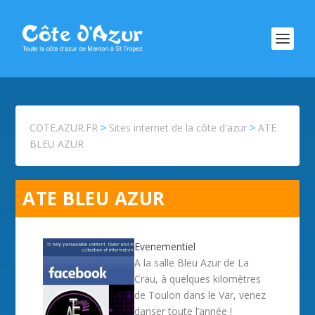
COTE.AZUR.FR
>
Sites internet de la côte d'azur
>
ATE
BLEU AZUR
ATE BLEU AZUR
Evenementiel
A la salle Bleu Azur de La
Crau, à quelques kilomètres
de Toulon dans le Var, venez
danser toute l’année !