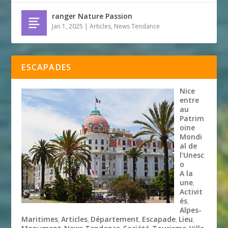
ranger Nature Passion
Jan 1, 2025
|
Articles
,
News Tendance
ESCAPADES
Nice
entre
au
Patrim
oine
Mondi
al de
l’Unesc
o
A la
une
,
Activit
és
,
Alpes-
Maritimes
Articles
Département
Escapade
Lieu
,
,
,
,
,