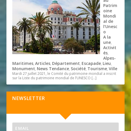
au
Patrim
oine
Mondi
al de
l’Unesc
o
A la
une
,
Activit
és
,
Alpes-
Maritimes
Articles
Département
Escapade
Lieu
,
,
,
,
,
Monument
News Tendance
Société
Tourisme
Ville
,
,
,
,
Mardi 27 juillet 2021, le Comité du patrimoine mondial a inscrit
sur la Liste du patrimoine mondial de l’UNESCO
[…]
NEWSLETTER