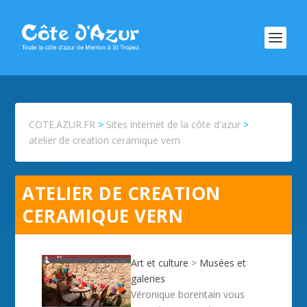
COTE.AZUR.FR
>
Sites internet de la côte d'azur
>
atelier de creation ceramique vern
ATELIER DE CREATION
CERAMIQUE VERN
Art et culture
>
Musées et
galeries
Véronique borentain vous