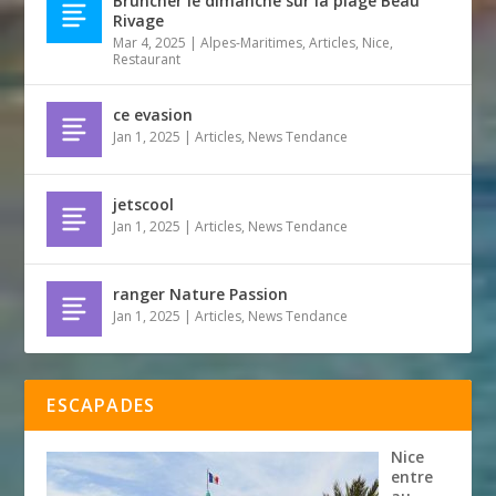
Bruncher le dimanche sur la plage Beau
Rivage
Mar 4, 2025
|
Alpes-Maritimes
,
Articles
,
Nice
,
Restaurant
ce evasion
Jan 1, 2025
|
Articles
,
News Tendance
jetscool
Jan 1, 2025
|
Articles
,
News Tendance
ranger Nature Passion
Jan 1, 2025
|
Articles
,
News Tendance
ESCAPADES
Nice
entre