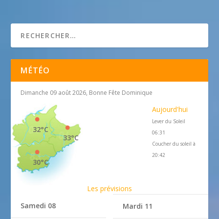
Théâtre de l’ALphabet
MÉTÉO
Dimanche 09 août 2026, Bonne Fête Dominique
Aujourd'hui
Lever du Soleil
32°C
06:31
33°C
Coucher du soleil à
20:42
30°C
Les prévisions
Samedi 08
Mardi 11