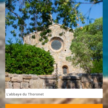
L'abbaye du Thoronet