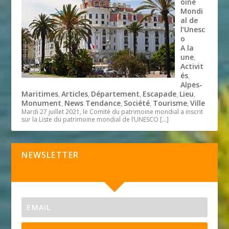
oine
Mondi
al de
l’Unesc
o
A la
une
,
Activit
és
,
Alpes-
Maritimes
Articles
Département
Escapade
Lieu
,
,
,
,
,
Monument
News Tendance
Société
Tourisme
Ville
,
,
,
,
Mardi 27 juillet 2021, le Comité du patrimoine mondial a inscrit
sur la Liste du patrimoine mondial de l’UNESCO
[…]
NEWSLETTER