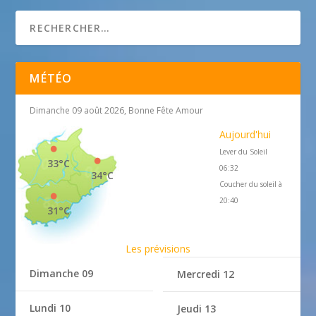
Home on Riviera Immobilier Nice
MÉTÉO
Dimanche 09 août 2026, Bonne Fête Amour
Aujourd'hui
Lever du Soleil
33°C
06:32
34°C
Coucher du soleil à
20:40
31°C
Les prévisions
Dimanche 09
Mercredi 12
Lundi 10
Jeudi 13