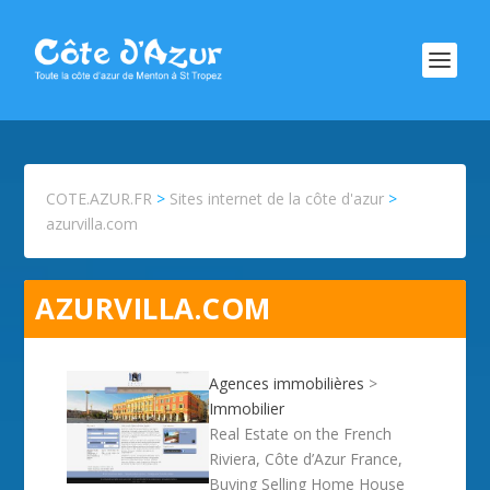
COTE.AZUR.FR
>
Sites internet de la côte d'azur
>
azurvilla.com
AZURVILLA.COM
Agences immobilières
>
Immobilier
Real Estate on the French
Riviera, Côte d’Azur France,
Buying Selling Home House