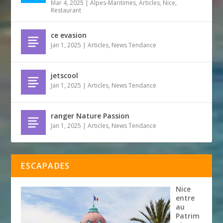
Mar 4, 2025
|
Alpes-Maritimes
,
Articles
,
Nice
,
Restaurant
ce evasion
Jan 1, 2025
|
Articles
,
News Tendance
jetscool
Jan 1, 2025
|
Articles
,
News Tendance
ranger Nature Passion
Jan 1, 2025
|
Articles
,
News Tendance
ESCAPADES
Nice
entre
au
Patrim