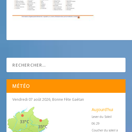
Oenologi-découverte du vin et de la vigne.
MÉTÉO
Vendredi 07 août 2026, Bonne Fête Gaétan
Aujourd'hui
Lever du Soleil
33°C
06:29
35°C
Coucher du soleil à