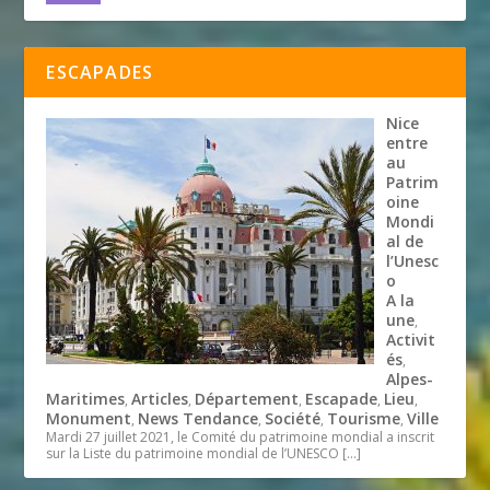
ESCAPADES
Nice
entre
au
Patrim
oine
Mondi
al de
l’Unesc
o
A la
une
,
Activit
és
,
Alpes-
Maritimes
Articles
Département
Escapade
Lieu
,
,
,
,
,
Monument
News Tendance
Société
Tourisme
Ville
,
,
,
,
Mardi 27 juillet 2021, le Comité du patrimoine mondial a inscrit
sur la Liste du patrimoine mondial de l’UNESCO
[…]