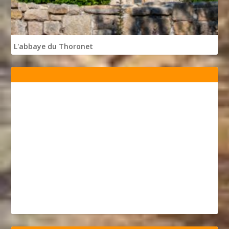
L'abbaye du Thoronet