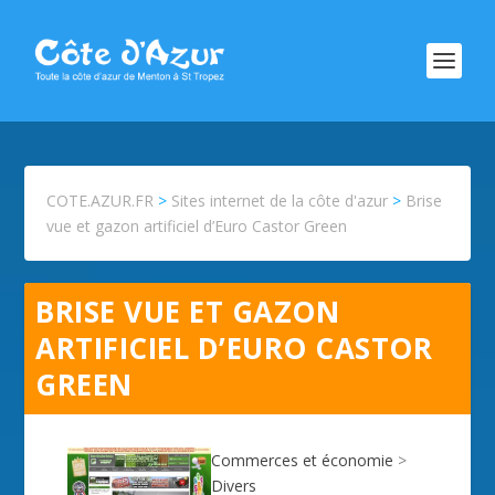
COTE.AZUR.FR
>
Sites internet de la côte d'azur
>
Brise
vue et gazon artificiel d’Euro Castor Green
BRISE VUE ET GAZON
ARTIFICIEL D’EURO CASTOR
GREEN
Commerces et économie
>
Divers