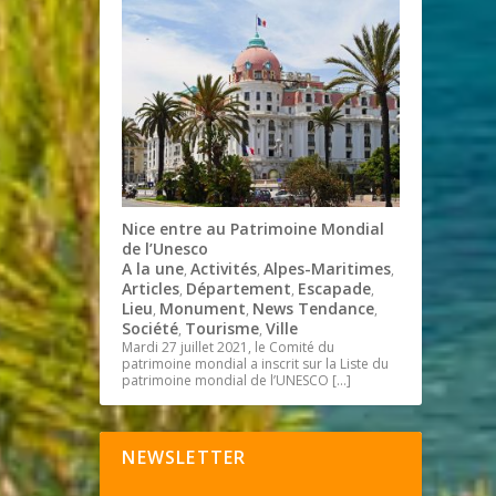
Nice entre au Patrimoine Mondial
de l’Unesco
A la une
Activités
Alpes-Maritimes
,
,
,
Articles
Département
Escapade
,
,
,
Lieu
Monument
News Tendance
,
,
,
Société
Tourisme
Ville
,
,
Mardi 27 juillet 2021, le Comité du
patrimoine mondial a inscrit sur la Liste du
patrimoine mondial de l’UNESCO
[…]
NEWSLETTER