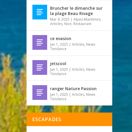
Bruncher le dimanche sur
la plage Beau Rivage
Mar 4, 2025
|
Alpes-Maritimes
,
Articles
,
Nice
,
Restaurant
ce evasion
Jan 1, 2025
|
Articles
,
News
Tendance
jetscool
Jan 1, 2025
|
Articles
,
News
Tendance
ranger Nature Passion
Jan 1, 2025
|
Articles
,
News
Tendance
ESCAPADES