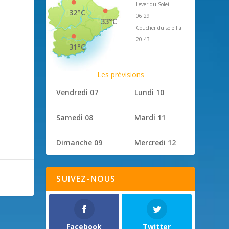
Lever du Soleil
32°C
06:29
33°C
Coucher du soleil à
20:43
31°C
Les prévisions
Vendredi 07
Lundi 10
Samedi 08
Mardi 11
Dimanche 09
Mercredi 12
SUIVEZ-NOUS
Facebook
Twitter