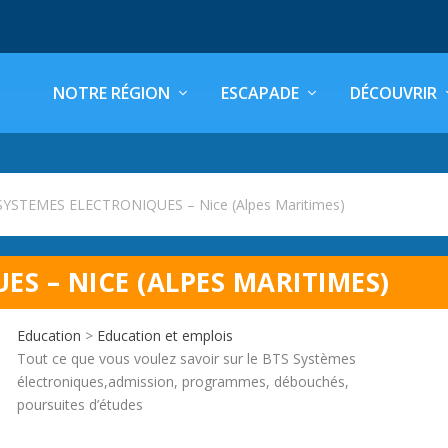
NOTRE RÉGION
ESCAPADE
DÉCOUVRIR
SYSTEMES ELECTRONIQUES – Nice (Alpes Maritimes)
ES – NICE (ALPES MARITIMES)
Education
>
Education et emplois
Tout ce que vous voulez savoir sur le BTS Systèmes
électroniques,admission, programmes, débouchés,
poursuites d’études