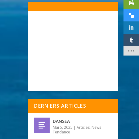
DERNIERS ARTICLES
DANSEA
Mai 5, 2025
|
Articles
,
News
Tendance