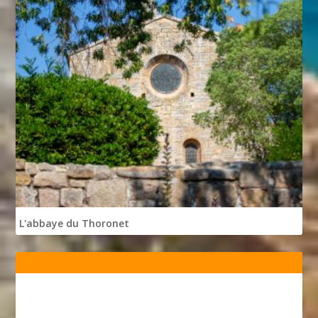
L'abbaye du Thoronet