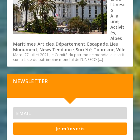
l’Unesc
o
A la
une
,
Activit
és
,
Alpes-
Maritimes
Articles
Département
Escapade
Lieu
,
,
,
,
,
Monument
News Tendance
Société
Tourisme
Ville
,
,
,
,
Mardi 27 juillet 2021, le Comité du patrimoine mondial a inscrit
sur la Liste du patrimoine mondial de l’UNESCO
[…]
NEWSLETTER
Je m'inscris