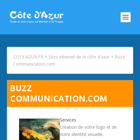
COTE.AZUR.FR
>
Sites internet de la côte d'azur
>
Buzz
Communication.com
BUZZ
COMMUNICATION.COM
Services
Création de votre logo et de
votre identité visuelle.