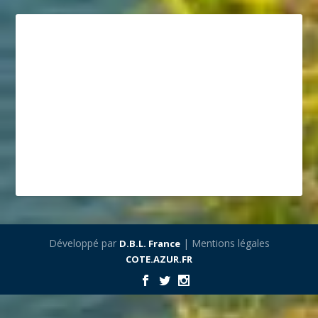
Développé par
| Mentions légales
D.B.L. France
COTE.AZUR.FR