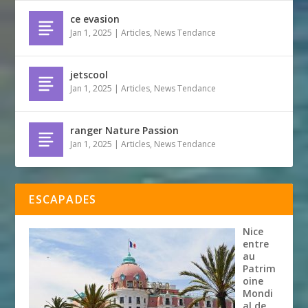
ce evasion
Jan 1, 2025
|
Articles
,
News Tendance
jetscool
Jan 1, 2025
|
Articles
,
News Tendance
ranger Nature Passion
Jan 1, 2025
|
Articles
,
News Tendance
ESCAPADES
Nice
entre
au
Patrim
oine
Mondi
al de