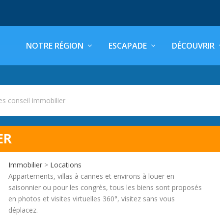
NOTRE RÉGION
ESCAPADE
DÉCOUVRIR
s conseil immobilier
ER
Immobilier
>
Locations
Appartements, villas à cannes et environs à louer en
saisonnier ou pour les congrès, tous les biens sont proposés
en photos et visites virtuelles 360°, visitez sans vous
déplacez.