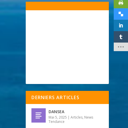
DERNIERS ARTICLES
DANSEA
Mai 5, 2025
|
Articles
,
News
Tendance