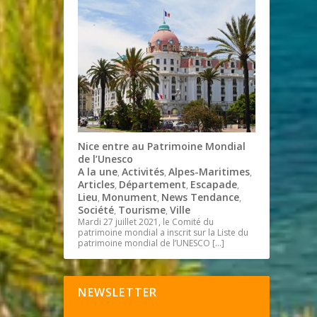
Nice entre au Patrimoine Mondial
de l’Unesco
A la une
Activités
Alpes-Maritimes
,
,
,
Articles
Département
Escapade
,
,
,
Lieu
Monument
News Tendance
,
,
,
Société
Tourisme
Ville
,
,
Mardi 27 juillet 2021, le Comité du
patrimoine mondial a inscrit sur la Liste du
patrimoine mondial de l’UNESCO
[…]
NEWSLETTER