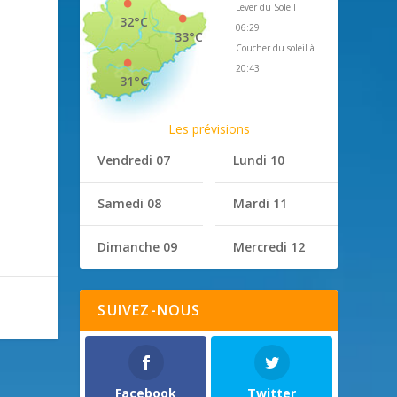
Lever du Soleil
32°C
06:29
33°C
Coucher du soleil à
20:43
31°C
Les prévisions
Vendredi 07
Lundi 10
Samedi 08
Mardi 11
Dimanche 09
Mercredi 12
SUIVEZ-NOUS
Facebook
Twitter