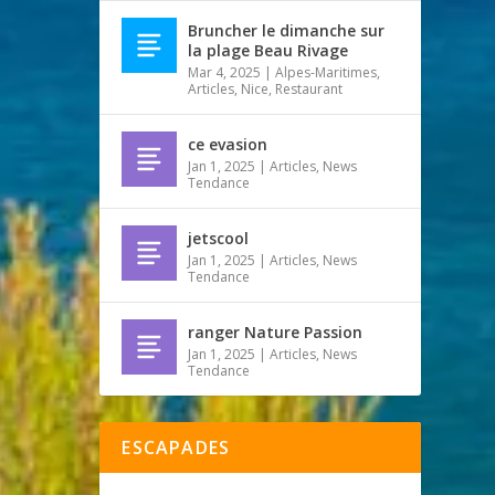
Bruncher le dimanche sur
la plage Beau Rivage
Mar 4, 2025
|
Alpes-Maritimes
,
Articles
,
Nice
,
Restaurant
ce evasion
Jan 1, 2025
|
Articles
,
News
Tendance
jetscool
Jan 1, 2025
|
Articles
,
News
Tendance
ranger Nature Passion
Jan 1, 2025
|
Articles
,
News
Tendance
ESCAPADES