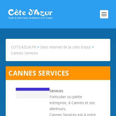
COTE.AZUR.FR
>
Sites internet de la côte d'azur
>
Cannes Services
CANNES SERVICES
Services
Particulier ou petite
entreprise, à Cannes et ses
alentours,
Cannes Services est à votre