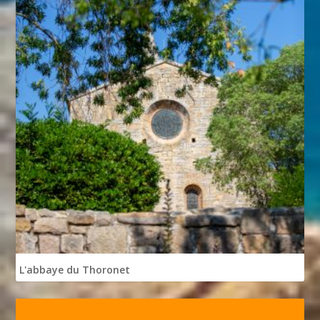
L'abbaye du Thoronet