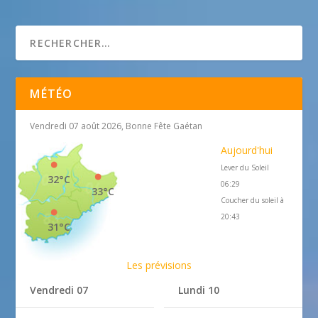
BNP Paribas
MÉTÉO
Vendredi 07 août 2026, Bonne Fête Gaétan
Aujourd'hui
Lever du Soleil
32°C
06:29
33°C
Coucher du soleil à
20:43
31°C
Les prévisions
Vendredi 07
Lundi 10