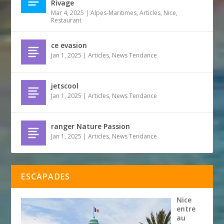
Rivage
Mar 4, 2025
|
Alpes-Maritimes
,
Articles
,
Nice
,
Restaurant
ce evasion
Jan 1, 2025
|
Articles
,
News Tendance
jetscool
Jan 1, 2025
|
Articles
,
News Tendance
ranger Nature Passion
Jan 1, 2025
|
Articles
,
News Tendance
ESCAPADES
Nice
entre
au