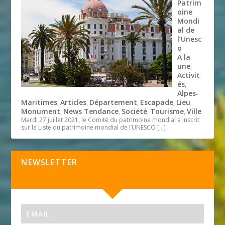
Patrim
oine
Mondi
al de
l’Unesc
o
A la
une
,
Activit
és
,
Alpes-
Maritimes
Articles
Département
Escapade
Lieu
,
,
,
,
,
Monument
News Tendance
Société
Tourisme
Ville
,
,
,
,
Mardi 27 juillet 2021, le Comité du patrimoine mondial a inscrit
sur la Liste du patrimoine mondial de l’UNESCO
[…]
NEWSLETTER