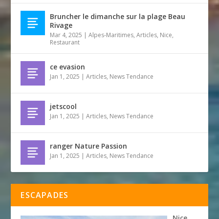
Bruncher le dimanche sur la plage Beau
Rivage
Mar 4, 2025
|
Alpes-Maritimes
,
Articles
,
Nice
,
Restaurant
ce evasion
Jan 1, 2025
|
Articles
,
News Tendance
jetscool
Jan 1, 2025
|
Articles
,
News Tendance
ranger Nature Passion
Jan 1, 2025
|
Articles
,
News Tendance
ESCAPADES
Nice