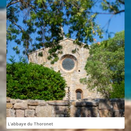
L'abbaye du Thoronet