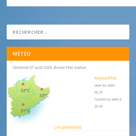
Musée de la Résistance Azuréenne
MÉTÉO
Vendredi 07 août 2026, Bonne Fête Gaétan
Aujourd'hui
Lever du Soleil
32°C
06:29
33°C
Coucher du soleil à
20:43
31°C
Les prévisions