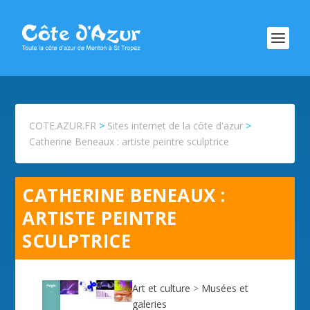
COTE.AZUR.FR
>
Sites internet de la côte d'azur
>
Catherine Beneaux : artiste peintre sculptrice
CATHERINE BENEAUX :
ARTISTE PEINTRE
SCULPTRICE
Art et culture
>
Musées et
galeries