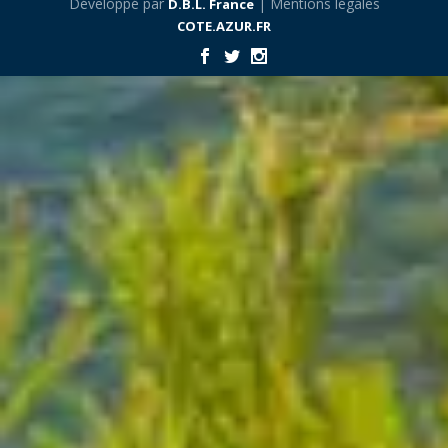
Développé par
| Mentions légales
D.B.L. France
COTE.AZUR.FR