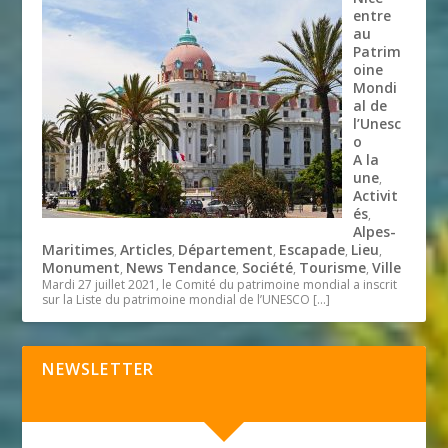
entre
au
Patrim
oine
Mondi
al de
l’Unesc
o
A la
une
,
Activit
és
,
Alpes-
Maritimes
Articles
Département
Escapade
Lieu
,
,
,
,
,
Monument
News Tendance
Société
Tourisme
Ville
,
,
,
,
Mardi 27 juillet 2021, le Comité du patrimoine mondial a inscrit
sur la Liste du patrimoine mondial de l’UNESCO
[…]
NEWSLETTER