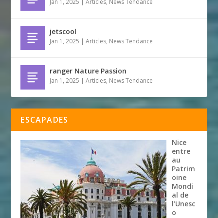
Jan 1, 2025
|
Articles
,
News Tendance
jetscool
Jan 1, 2025
|
Articles
,
News Tendance
ranger Nature Passion
Jan 1, 2025
|
Articles
,
News Tendance
ESCAPADES
Nice
entre
au
Patrim
oine
Mondi
al de
l’Unesc
o