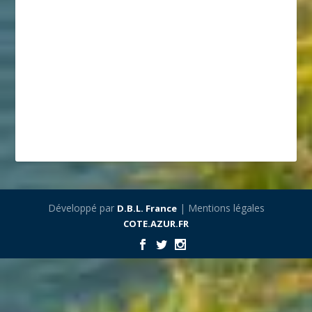
Développé par
| Mentions légales
D.B.L. France
COTE.AZUR.FR