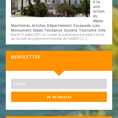
A la
une
,
Activit
és
,
Alpes-
Maritimes
Articles
Département
Escapade
Lieu
,
,
,
,
,
Monument
News Tendance
Société
Tourisme
Ville
,
,
,
,
Mardi 27 juillet 2021, le Comité du patrimoine mondial a inscrit
sur la Liste du patrimoine mondial de l’UNESCO
[…]
NEWSLETTER
Je m'inscris