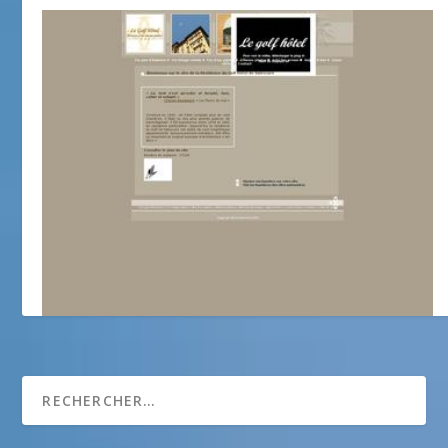
histoire d’un ancien palace : Golf Hôtel de Valescure