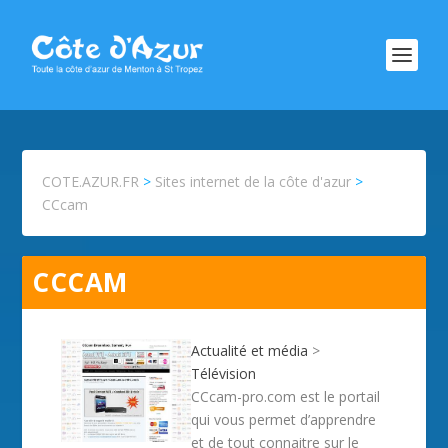
COTE.AZUR.FR
>
Sites internet de la côte d'azur
>
CCcam
CCCAM
Actualité et média
>
Télévision
CCcam-pro.com est le portail
qui vous permet d’apprendre
et de tout connaitre sur le