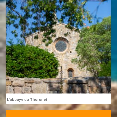
L'abbaye du Thoronet