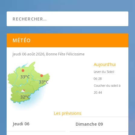
Arts et Progrès : association de francs macons
MÉTÉO
Jeudi 06 août 2026, Bonne Fête Félicissime
Aujourd'hui
Lever du Soleil
33°C
06:28
33°C
Coucher du soleil à
20:44
32°C
Les prévisions
Jeudi 06
Dimanche 09