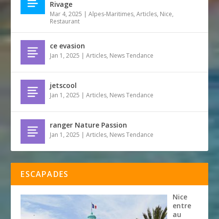
Rivage
Mar 4, 2025
|
Alpes-Maritimes
,
Articles
,
Nice
,
Restaurant
ce evasion
Jan 1, 2025
|
Articles
,
News Tendance
jetscool
Jan 1, 2025
|
Articles
,
News Tendance
ranger Nature Passion
Jan 1, 2025
|
Articles
,
News Tendance
ESCAPADES
Nice
entre
au