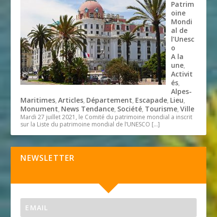
Patrim
oine
Mondi
al de
l’Unesc
o
A la
une
,
Activit
és
,
Alpes-
Maritimes
Articles
Département
Escapade
Lieu
,
,
,
,
,
Monument
News Tendance
Société
Tourisme
Ville
,
,
,
,
Mardi 27 juillet 2021, le Comité du patrimoine mondial a inscrit
sur la Liste du patrimoine mondial de l’UNESCO
[…]
NEWSLETTER