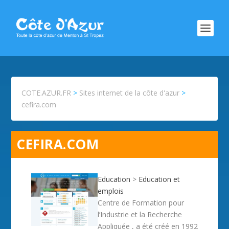
COTE.AZUR.FR
>
Sites internet de la côte d'azur
>
cefira.com
CEFIRA.COM
Education
>
Education et
emplois
Centre de Formation pour
l’Industrie et la Recherche
Appliquée , a été créé en 1992