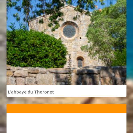
L'abbaye du Thoronet