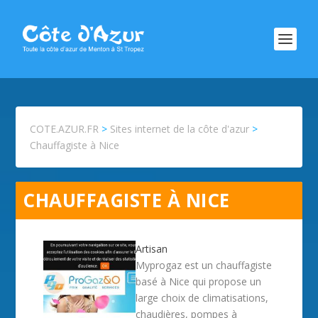
COTE.AZUR.FR
>
Sites internet de la côte d'azur
>
Chauffagiste à Nice
CHAUFFAGISTE À NICE
Artisan
Myprogaz est un chauffagiste
basé à Nice qui propose un
large choix de climatisations,
chaudières, pompes à