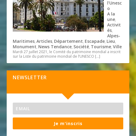
l’Unesc
o
A la
une
,
Activit
és
,
Alpes-
Maritimes
Articles
Département
Escapade
Lieu
,
,
,
,
,
Monument
News Tendance
Société
Tourisme
Ville
,
,
,
,
Mardi 27 juillet 2021, le Comité du patrimoine mondial a inscrit
sur la Liste du patrimoine mondial de l’UNESCO
[…]
NEWSLETTER
Je m'inscris