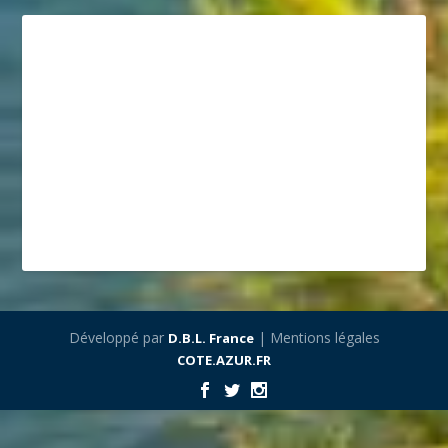
Développé par
| Mentions légales
D.B.L. France
COTE.AZUR.FR