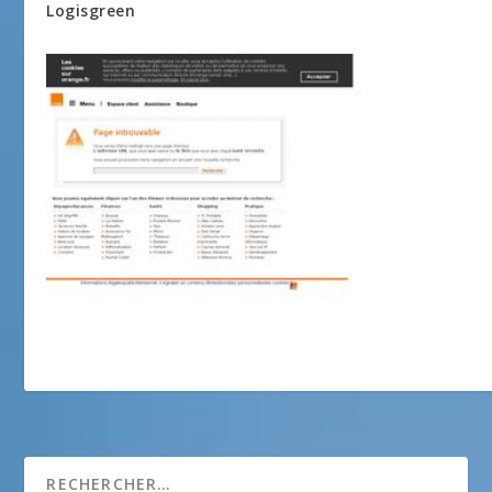
Logisgreen
Ateliers serremorizot – Céramique et Meubles
peints