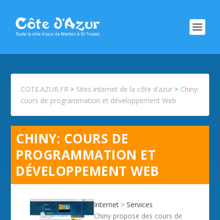
COTE.AZUR.FR
>
Sites internet de la côte d'azur
>
Chiny:
cours de programmation et développement Web
CHINY: COURS DE
PROGRAMMATION ET
DÉVELOPPEMENT WEB
Internet
>
Services
Chiny propose des cours de