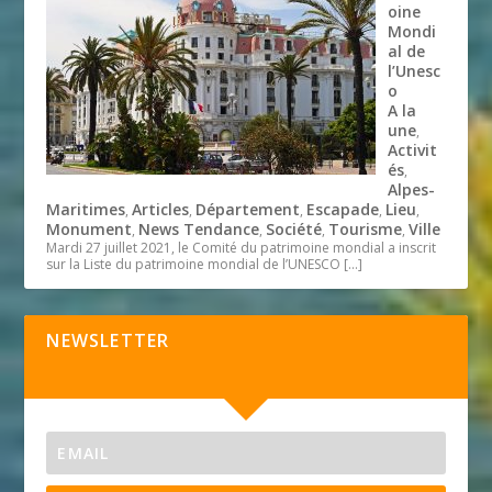
oine
Mondi
al de
l’Unesc
o
A la
une
,
Activit
és
,
Alpes-
Maritimes
Articles
Département
Escapade
Lieu
,
,
,
,
,
Monument
News Tendance
Société
Tourisme
Ville
,
,
,
,
Mardi 27 juillet 2021, le Comité du patrimoine mondial a inscrit
sur la Liste du patrimoine mondial de l’UNESCO
[…]
NEWSLETTER