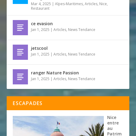
Mar 4, 2025
|
Alpes-Maritimes
,
Articles
,
Nice
,
Restaurant
ce evasion
Jan 1, 2025
|
Articles
,
News Tendance
jetscool
Jan 1, 2025
|
Articles
,
News Tendance
ranger Nature Passion
Jan 1, 2025
|
Articles
,
News Tendance
ESCAPADES
Nice
entre
au
Patrim