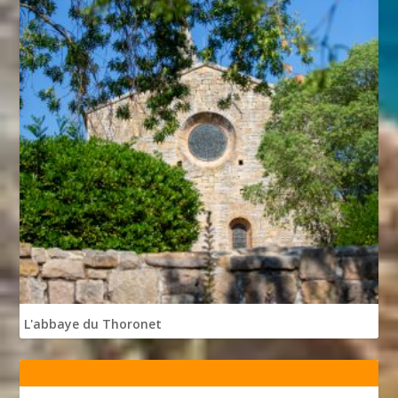
L'abbaye du Thoronet