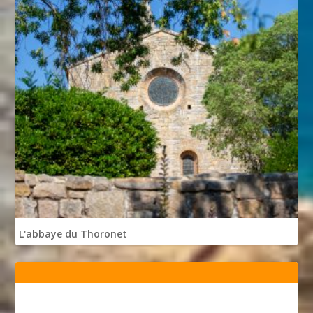
L'abbaye du Thoronet