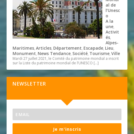
al de
l’Unesc
o
A la
une
,
Activit
és
,
Alpes-
Maritimes
Articles
Département
Escapade
Lieu
,
,
,
,
,
Monument
News Tendance
Société
Tourisme
Ville
,
,
,
,
Mardi 27 juillet 2021, le Comité du patrimoine mondial a inscrit
sur la Liste du patrimoine mondial de l’UNESCO
[…]
NEWSLETTER
Je m'inscris