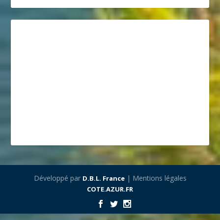
Développé par
| Mentions légales
D.B.L. France
COTE.AZUR.FR