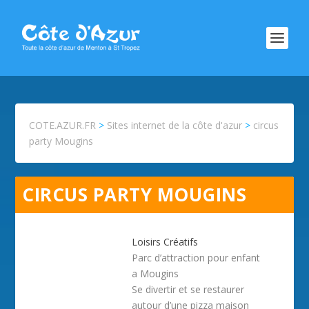
COTE.AZUR.FR
>
Sites internet de la côte d'azur
>
circus
party Mougins
CIRCUS PARTY MOUGINS
Loisirs Créatifs
Parc d’attraction pour enfant
a Mougins
Se divertir et se restaurer
autour d’une pizza maison