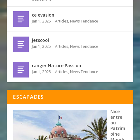
ce evasion
Jan 1, 2025
|
Articles
,
News Tendance
jetscool
Jan 1, 2025
|
Articles
,
News Tendance
ranger Nature Passion
Jan 1, 2025
|
Articles
,
News Tendance
ESCAPADES
Nice
entre
au
Patrim
oine
Mondi