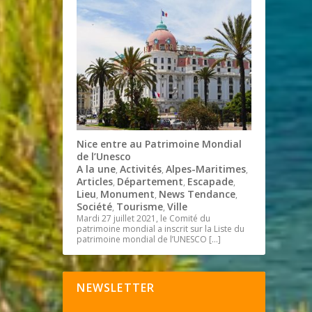
Nice entre au Patrimoine Mondial
de l’Unesco
A la une
Activités
Alpes-Maritimes
,
,
,
Articles
Département
Escapade
,
,
,
Lieu
Monument
News Tendance
,
,
,
Société
Tourisme
Ville
,
,
Mardi 27 juillet 2021, le Comité du
patrimoine mondial a inscrit sur la Liste du
patrimoine mondial de l’UNESCO
[…]
NEWSLETTER