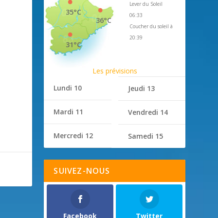
Lever du Soleil
35°C
06:33
36°C
Coucher du soleil à
20:39
31°C
Les prévisions
Lundi 10
Jeudi 13
Mardi 11
Vendredi 14
Mercredi 12
Samedi 15
SUIVEZ-NOUS
Facebook
Twitter