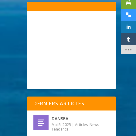
DERNIERS ARTICLES
DANSEA
Mai 5, 2025
|
Articles
,
News
Tendance