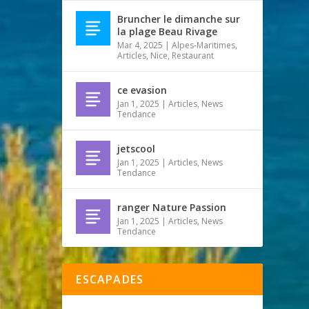
Bruncher le dimanche sur
la plage Beau Rivage
Mar 4, 2025
|
Alpes-Maritimes
,
Articles
,
Nice
,
Restaurant
ce evasion
Jan 1, 2025
|
Articles
,
News
Tendance
jetscool
Jan 1, 2025
|
Articles
,
News
Tendance
ranger Nature Passion
Jan 1, 2025
|
Articles
,
News
Tendance
ESCAPADES