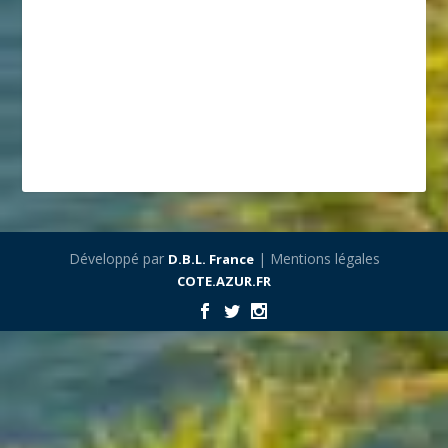
Développé par
| Mentions légales
D.B.L. France
COTE.AZUR.FR