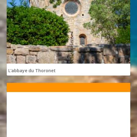
L'abbaye du Thoronet