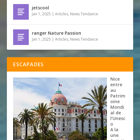
jetscool
Jan 1, 2025
|
Articles
,
News Tendance
ranger Nature Passion
Jan 1, 2025
|
Articles
,
News Tendance
ESCAPADES
Nice
entre
au
Patrim
oine
Mondi
al de
l’Unesc
o
A la
une
,