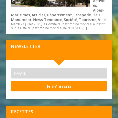
Activit
és
,
Alpes-
Maritimes
Articles
Département
Escapade
Lieu
,
,
,
,
,
Monument
News Tendance
Société
Tourisme
Ville
,
,
,
,
Mardi 27 juillet 2021, le Comité du patrimoine mondial a inscrit
sur la Liste du patrimoine mondial de l’UNESCO
[…]
NEWSLETTER
Je m'inscris
RECETTES