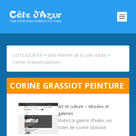
COTE.AZUR.FR
>
Sites internet de la côte d'azur
>
Corine Grassiot peinture
CORINE GRASSIOT PEINTURE
Art et culture
>
Musées et
galeries
Visitez la galerie d’huiles sur
toiles de Corine Grassiot.