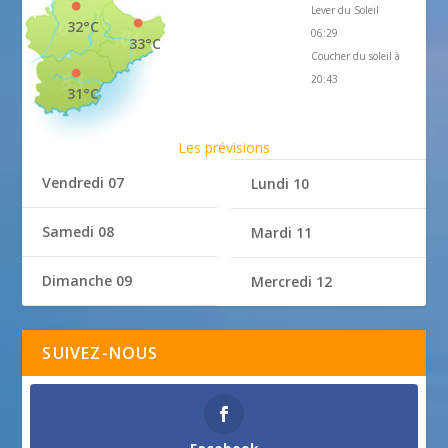
Lever du Soleil
32°C
06:29
33°C
Coucher du soleil à
20:43
31°C
Les prévisions
Vendredi 07
Lundi 10
Samedi 08
Mardi 11
Dimanche 09
Mercredi 12
SUIVEZ-NOUS