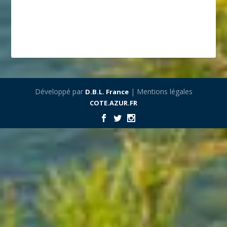
Développé par
| Mentions légales
D.B.L. France
COTE.AZUR.FR