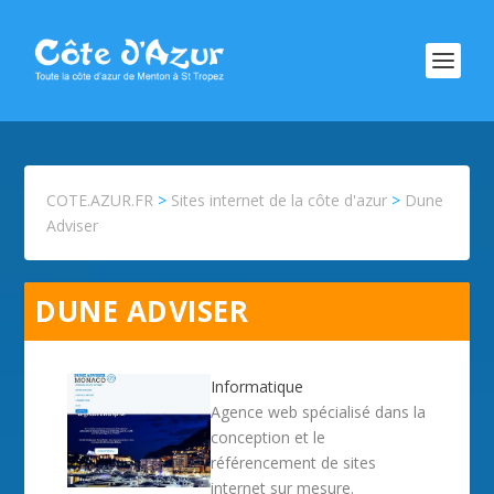
COTE.AZUR.FR
>
Sites internet de la côte d'azur
>
Dune
Adviser
DUNE ADVISER
Informatique
Agence web spécialisé dans la
conception et le
référencement de sites
internet sur mesure.