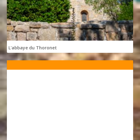
L'abbaye du Thoronet