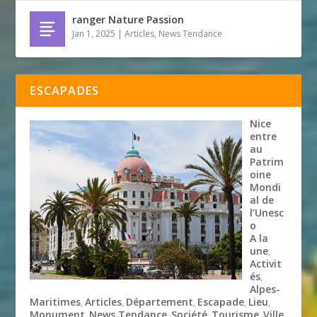
ranger Nature Passion
Jan 1, 2025
|
Articles
,
News Tendance
ESCAPADES
Nice
entre
au
Patrim
oine
Mondi
al de
l’Unesc
o
A la
une
,
Activit
és
,
Alpes-
Maritimes
Articles
Département
Escapade
Lieu
,
,
,
,
,
Monument
News Tendance
Société
Tourisme
Ville
,
,
,
,