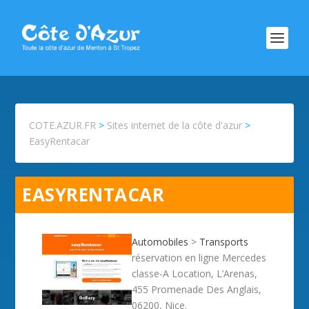
COTE.AZUR.FR
>
Sites internet de la côte d'azur
>
EasyRentacar
EASYRENTACAR
Automobiles
>
Transports
réservation en ligne Mercedes
classe-A Location, L’Arenas,
455 Promenade Des Anglais,
06200, Nice.