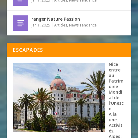
Jan 1, 2025
|
Articles
,
News Tendance
ranger Nature Passion
Jan 1, 2025
|
Articles
,
News Tendance
ESCAPADES
Nice
entre
au
Patrim
oine
Mondi
al de
l’Unesc
o
A la
une
,
Activit
és
,
Alpes-