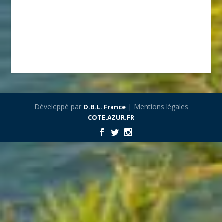
Développé par
| Mentions légales
D.B.L. France
COTE.AZUR.FR