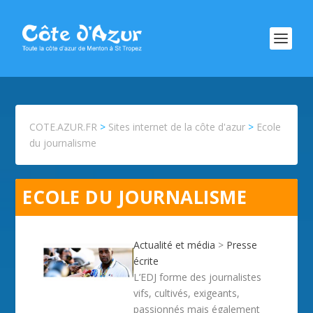
COTE.AZUR.FR
>
Sites internet de la côte d'azur
>
Ecole
du journalisme
ECOLE DU JOURNALISME
Actualité et média
>
Presse
écrite
L’EDJ forme des journalistes
vifs, cultivés, exigeants,
passionnés mais également