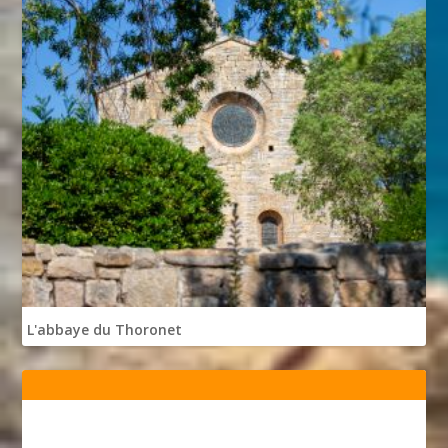
L'abbaye du Thoronet