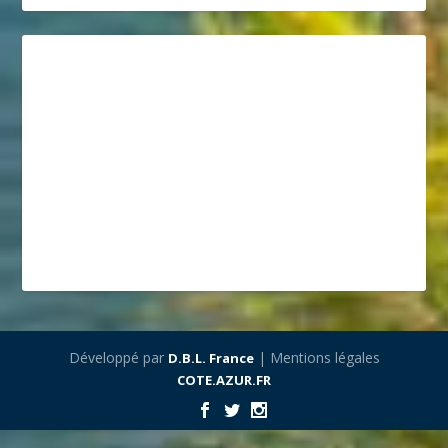
Développé par
| Mentions légales
D.B.L. France
COTE.AZUR.FR