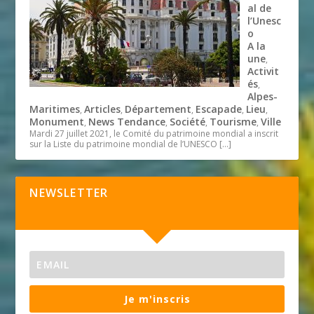
al de
l’Unesc
o
A la
une
,
Activit
és
,
Alpes-
Maritimes
Articles
Département
Escapade
Lieu
,
,
,
,
,
Monument
News Tendance
Société
Tourisme
Ville
,
,
,
,
Mardi 27 juillet 2021, le Comité du patrimoine mondial a inscrit
sur la Liste du patrimoine mondial de l’UNESCO
[…]
NEWSLETTER
Je m'inscris