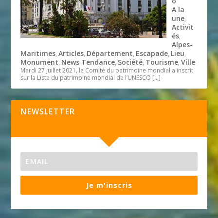
o
A la
une
,
Activit
és
,
Alpes-
Maritimes
Articles
Département
Escapade
Lieu
,
,
,
,
,
Monument
News Tendance
Société
Tourisme
Ville
,
,
,
,
Mardi 27 juillet 2021, le Comité du patrimoine mondial a inscrit
sur la Liste du patrimoine mondial de l’UNESCO
[…]
NEWSLETTER
Je m'inscris