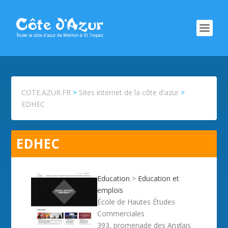
COTE.AZUR.FR
>
Sites internet de la côte d'azur
>
EDHEC
EDHEC
Education
>
Education et
emplois
École de Hautes Études
Commerciales
393, promenade des Anglais