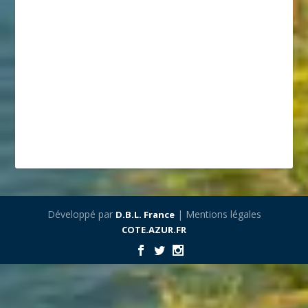
Développé par
| Mentions légales
D.B.L. France
COTE.AZUR.FR