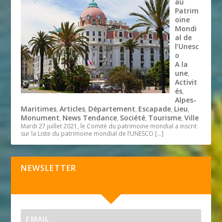
au
Patrim
oine
Mondi
al de
l’Unesc
o
A la
une
,
Activit
és
,
Alpes-
Maritimes
Articles
Département
Escapade
Lieu
,
,
,
,
,
Monument
News Tendance
Société
Tourisme
Ville
,
,
,
,
Mardi 27 juillet 2021, le Comité du patrimoine mondial a inscrit
sur la Liste du patrimoine mondial de l’UNESCO
[…]
NEWSLETTER