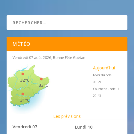
ASPONA
MÉTÉO
Vendredi 07 août 2026, Bonne Fête Gaétan
Aujourd'hui
Lever du Soleil
32°C
06:29
33°C
Coucher du soleil à
20:43
31°C
Les prévisions
Vendredi 07
Lundi 10