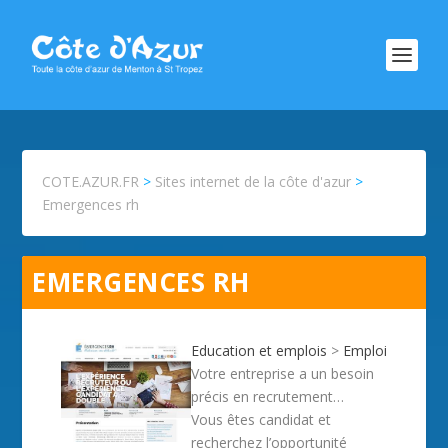
COTE.AZUR.FR
>
Sites internet de la côte d'azur
>
Emergences rh
EMERGENCES RH
Education et emplois
>
Emploi
Votre entreprise a un besoin
précis en recrutement…
Vous êtes candidat et
recherchez l’opportunité