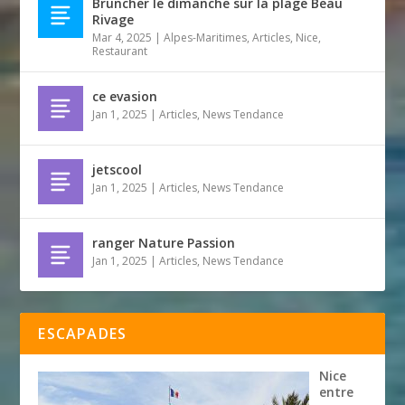
Bruncher le dimanche sur la plage Beau
Rivage
Mar 4, 2025
|
Alpes-Maritimes
,
Articles
,
Nice
,
Restaurant
ce evasion
Jan 1, 2025
|
Articles
,
News Tendance
jetscool
Jan 1, 2025
|
Articles
,
News Tendance
ranger Nature Passion
Jan 1, 2025
|
Articles
,
News Tendance
ESCAPADES
Nice
entre