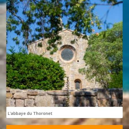
L'abbaye du Thoronet