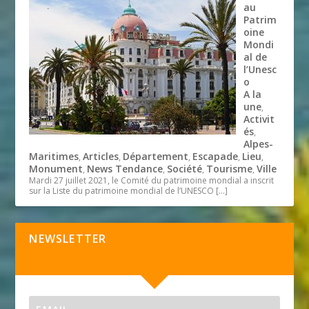
au
Patrim
oine
Mondi
al de
l’Unesc
o
A la
une
,
Activit
és
,
Alpes-
Maritimes
Articles
Département
Escapade
Lieu
,
,
,
,
,
Monument
News Tendance
Société
Tourisme
Ville
,
,
,
,
Mardi 27 juillet 2021, le Comité du patrimoine mondial a inscrit
sur la Liste du patrimoine mondial de l’UNESCO
[…]
NEWSLETTER