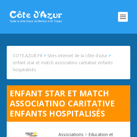
COTE.AZUR.FR
>
Sites internet de la côte d'azur
>
enfant star et match associatino caritative enfants
hospitalisés
ENFANT STAR ET MATCH
ASSOCIATINO CARITATIVE
ENFANTS HOSPITALISÉS
Associations
>
Education et