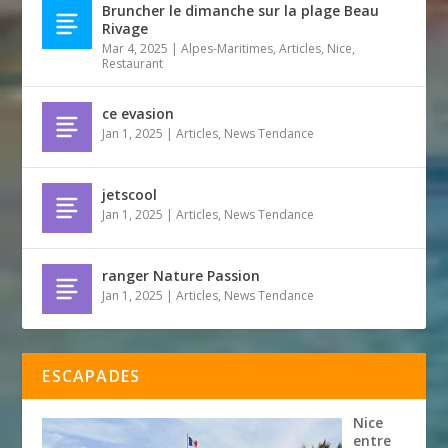
Bruncher le dimanche sur la plage Beau
Rivage
Mar 4, 2025
|
Alpes-Maritimes
,
Articles
,
Nice
,
Restaurant
ce evasion
Jan 1, 2025
|
Articles
,
News Tendance
jetscool
Jan 1, 2025
|
Articles
,
News Tendance
ranger Nature Passion
Jan 1, 2025
|
Articles
,
News Tendance
ESCAPADES
Nice
entre