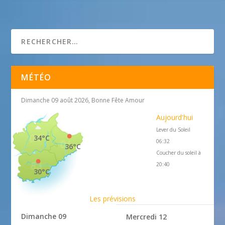
www.esra.edu
MÉTÉO
Dimanche 09 août 2026, Bonne Fête Amour
Aujourd'hui
Lever du Soleil
34°C
06:32
36°C
Coucher du soleil à
20:40
30°C
Les prévisions
Dimanche 09
Mercredi 12