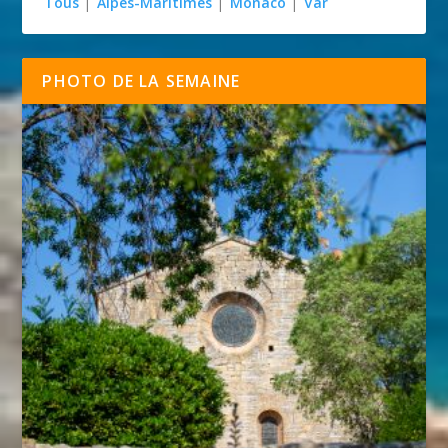
Tous
|
Alpes-Maritimes
|
Monaco
|
Var
PHOTO DE LA SEMAINE