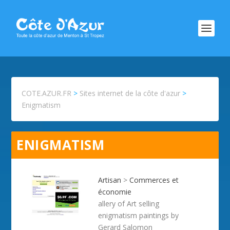
COTE.AZUR.FR
>
Sites internet de la côte d'azur
>
Enigmatism
ENIGMATISM
Artisan
>
Commerces et
économie
allery of Art selling
enigmatism paintings by
Gerard Salomon