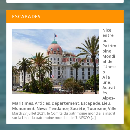
ESCAPADES
Nice
entre
au
Patrim
oine
Mondi
al de
l’Unesc
o
A la
une
,
Activit
és
,
Alpes-
Maritimes
Articles
Département
Escapade
Lieu
,
,
,
,
,
Monument
News Tendance
Société
Tourisme
Ville
,
,
,
,
Mardi 27 juillet 2021, le Comité du patrimoine mondial a inscrit
sur la Liste du patrimoine mondial de l’UNESCO
[…]