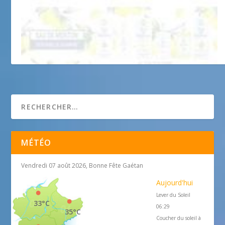
Prestige de Menton – Eau de Menton
MÉTÉO
Vendredi 07 août 2026, Bonne Fête Gaétan
Aujourd'hui
Lever du Soleil
33°C
06:29
35°C
Coucher du soleil à