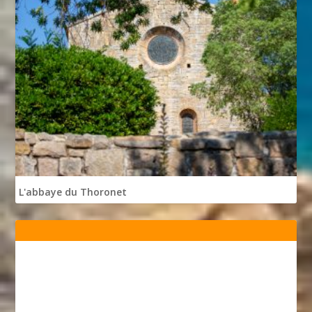
L'abbaye du Thoronet