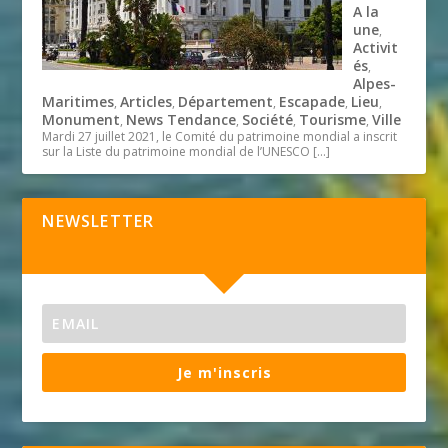
A la
une
,
Activit
és
,
Alpes-
Maritimes
Articles
Département
Escapade
Lieu
,
,
,
,
,
Monument
News Tendance
Société
Tourisme
Ville
,
,
,
,
Mardi 27 juillet 2021, le Comité du patrimoine mondial a inscrit
sur la Liste du patrimoine mondial de l’UNESCO
[…]
NEWSLETTER
Je m'inscris