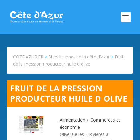
COTE.AZUR.FR
>
Sites internet de la côte d'azur
>
Fruit
de la Pression Producteur huile d olive
FRUIT DE LA PRESSION
PRODUCTEUR HUILE D OLIVE
Alimentation
>
Commerces et
économie
Oliveraie les 2 Rivières à