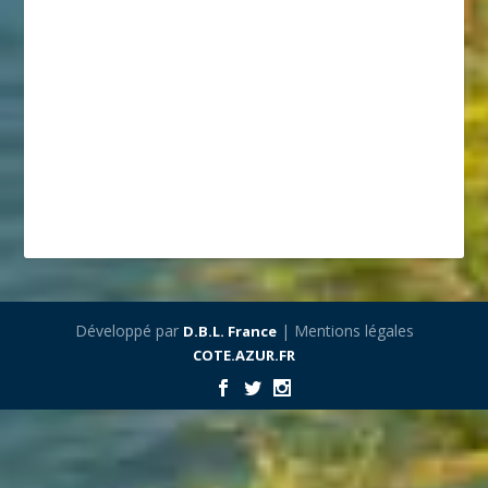
Développé par
| Mentions légales
D.B.L. France
COTE.AZUR.FR