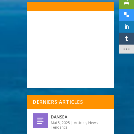
DERNIERS ARTICLES
DANSEA
Mai 5, 2025
|
Articles
,
News
Tendance