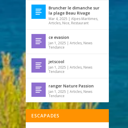
Bruncher le dimanche sur
la plage Beau Rivage
Mar 4, 2025
|
Alpes-Maritimes
,
Articles
,
Nice
,
Restaurant
ce evasion
Jan 1, 2025
|
Articles
,
News
Tendance
jetscool
Jan 1, 2025
|
Articles
,
News
Tendance
ranger Nature Passion
Jan 1, 2025
|
Articles
,
News
Tendance
ESCAPADES