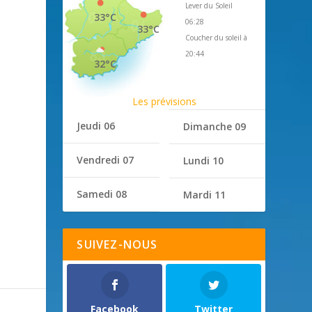
Lever du Soleil
33°C
06:28
33°C
Coucher du soleil à
20:44
32°C
Les prévisions
Jeudi 06
Dimanche 09
Vendredi 07
Lundi 10
Samedi 08
Mardi 11
SUIVEZ-NOUS
Facebook
Twitter