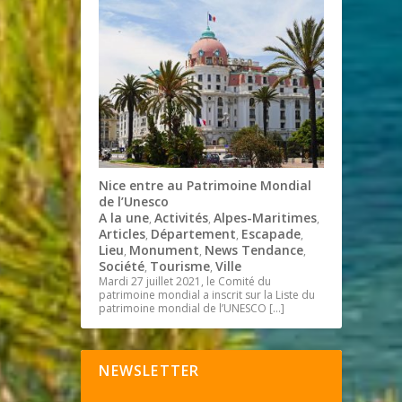
Nice entre au Patrimoine Mondial
de l’Unesco
A la une
Activités
Alpes-Maritimes
,
,
,
Articles
Département
Escapade
,
,
,
Lieu
Monument
News Tendance
,
,
,
Société
Tourisme
Ville
,
,
Mardi 27 juillet 2021, le Comité du
patrimoine mondial a inscrit sur la Liste du
patrimoine mondial de l’UNESCO
[…]
NEWSLETTER