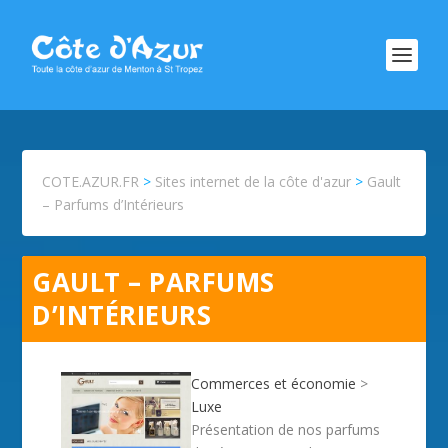
COTE.AZUR.FR
>
Sites internet de la côte d'azur
>
Gault
– Parfums d’Intérieurs
GAULT – PARFUMS
D’INTÉRIEURS
Commerces et économie
>
Luxe
Présentation de nos parfums