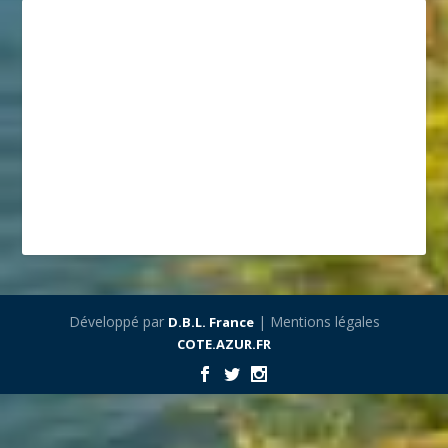
Développé par
| Mentions légales
D.B.L. France
COTE.AZUR.FR