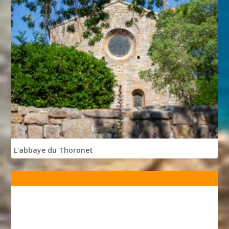
L'abbaye du Thoronet