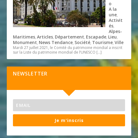
o
A la
une
,
Activit
és
,
Alpes-
Maritimes
Articles
Département
Escapade
Lieu
,
,
,
,
,
Monument
News Tendance
Société
Tourisme
Ville
,
,
,
,
Mardi 27 juillet 2021, le Comité du patrimoine mondial a inscrit
sur la Liste du patrimoine mondial de l’UNESCO
[…]
NEWSLETTER
Je m'inscris