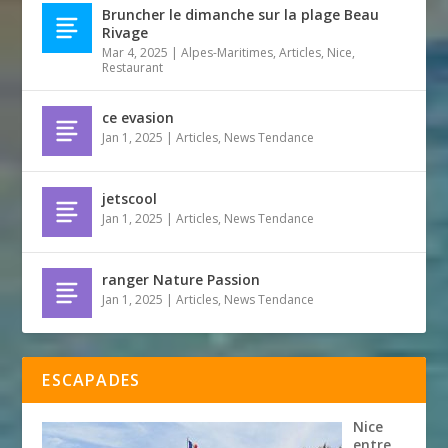
Bruncher le dimanche sur la plage Beau
Rivage
Mar 4, 2025
|
Alpes-Maritimes
,
Articles
,
Nice
,
Restaurant
ce evasion
Jan 1, 2025
|
Articles
,
News Tendance
jetscool
Jan 1, 2025
|
Articles
,
News Tendance
ranger Nature Passion
Jan 1, 2025
|
Articles
,
News Tendance
ESCAPADES
Nice
entre