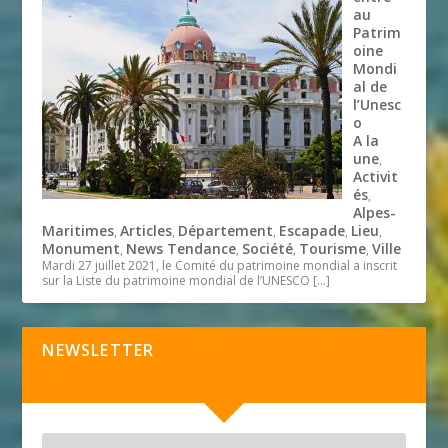
au
Patrim
oine
Mondi
al de
l’Unesc
o
A la
une
,
Activit
és
,
Alpes-
Maritimes
Articles
Département
Escapade
Lieu
,
,
,
,
,
Monument
News Tendance
Société
Tourisme
Ville
,
,
,
,
Mardi 27 juillet 2021, le Comité du patrimoine mondial a inscrit
sur la Liste du patrimoine mondial de l’UNESCO
[…]
NEWSLETTER