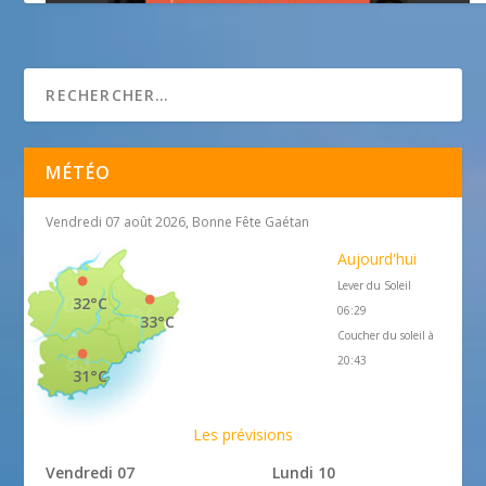
Les petits frères des Pauvres
MÉTÉO
Vendredi 07 août 2026, Bonne Fête Gaétan
Aujourd'hui
Lever du Soleil
32°C
06:29
33°C
Coucher du soleil à
20:43
31°C
Les prévisions
Vendredi 07
Lundi 10