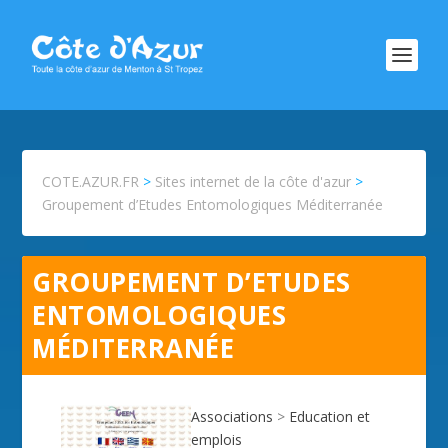
COTE.AZUR.FR
>
Sites internet de la côte d'azur
>
Groupement d’Etudes Entomologiques Méditerranée
GROUPEMENT D’ETUDES
ENTOMOLOGIQUES
MÉDITERRANÉE
Associations
>
Education et
emplois