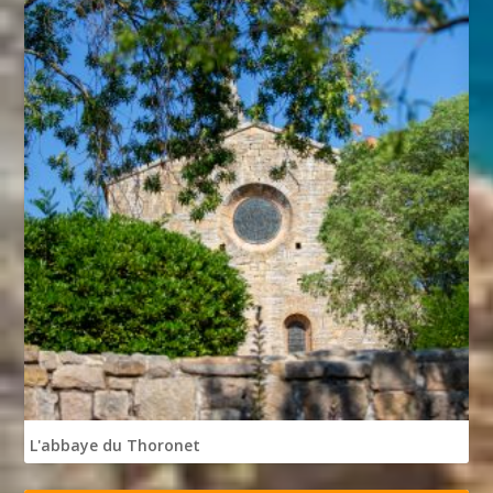
L'abbaye du Thoronet