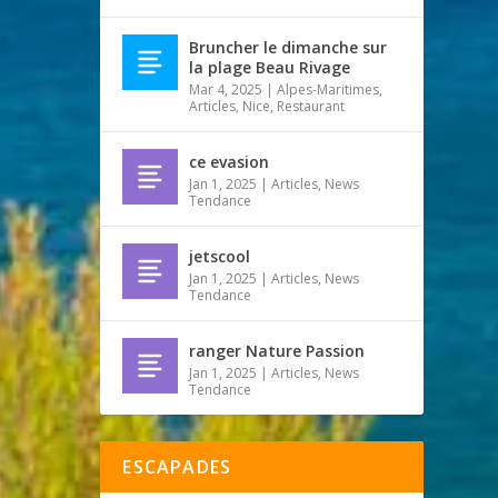
Bruncher le dimanche sur
la plage Beau Rivage
Mar 4, 2025
|
Alpes-Maritimes
,
Articles
,
Nice
,
Restaurant
ce evasion
Jan 1, 2025
|
Articles
,
News
Tendance
jetscool
Jan 1, 2025
|
Articles
,
News
Tendance
ranger Nature Passion
Jan 1, 2025
|
Articles
,
News
Tendance
ESCAPADES