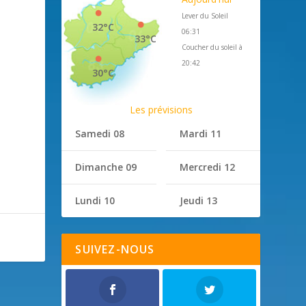
Lever du Soleil
32°C
06:31
33°C
Coucher du soleil à
20:42
30°C
Les prévisions
Samedi 08
Mardi 11
Dimanche 09
Mercredi 12
Lundi 10
Jeudi 13
SUIVEZ-NOUS