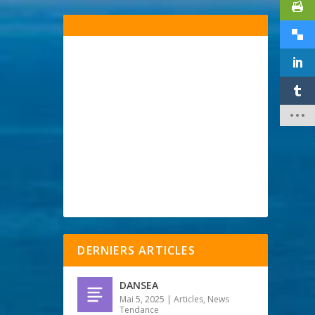
DERNIERS ARTICLES
DANSEA
Mai 5, 2025
|
Articles
,
News
Tendance