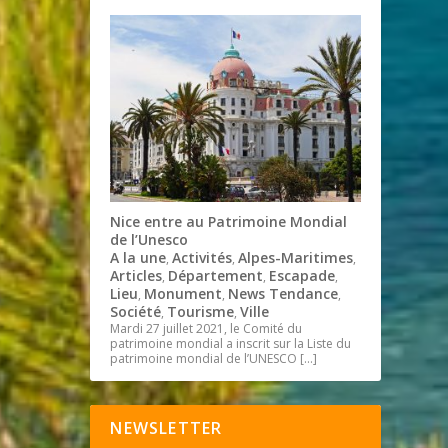
Nice entre au Patrimoine Mondial
de l’Unesco
A la une
Activités
Alpes-Maritimes
,
,
,
Articles
Département
Escapade
,
,
,
Lieu
Monument
News Tendance
,
,
,
Société
Tourisme
Ville
,
,
Mardi 27 juillet 2021, le Comité du
patrimoine mondial a inscrit sur la Liste du
patrimoine mondial de l’UNESCO
[…]
NEWSLETTER