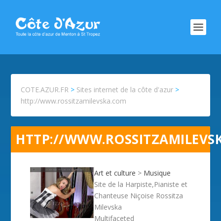
COTE.AZUR.FR
>
Sites internet de la côte d'azur
>
http://www.rossitzamilevska.com
HTTP://WWW.ROSSITZAMILEVS
Art et culture
>
Musique
Site de la Harpiste,Pianiste et
Chanteuse Niçoise Rossitza
Milevska
Multifaceted