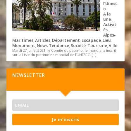
l’Unesc
o
A la
une
,
Activit
és
,
Alpes-
Maritimes
Articles
Département
Escapade
Lieu
,
,
,
,
,
Monument
News Tendance
Société
Tourisme
Ville
,
,
,
,
Mardi 27 juillet 2021, le Comité du patrimoine mondial a inscrit
sur la Liste du patrimoine mondial de l’UNESCO
[…]
NEWSLETTER
Je m'inscris