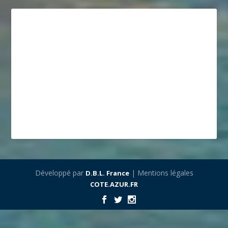
Développé par
| Mentions légales
D.B.L. France
COTE.AZUR.FR