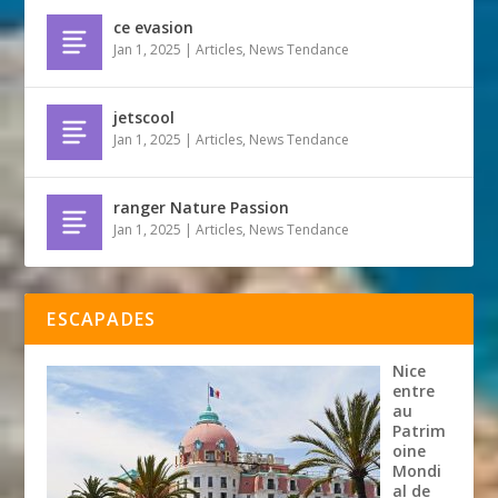
ce evasion
Jan 1, 2025
|
Articles
,
News Tendance
jetscool
Jan 1, 2025
|
Articles
,
News Tendance
ranger Nature Passion
Jan 1, 2025
|
Articles
,
News Tendance
ESCAPADES
Nice
entre
au
Patrim
oine
Mondi
al de