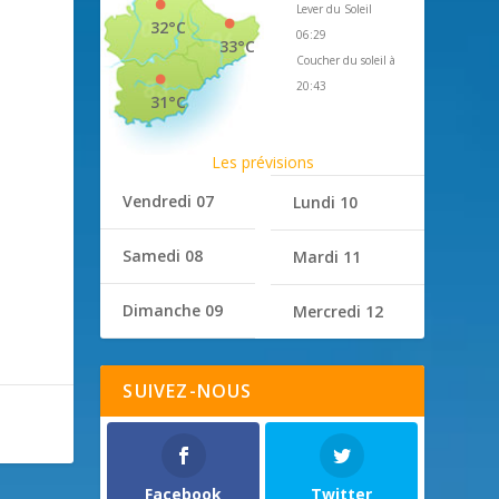
Lever du Soleil
32°C
06:29
33°C
Coucher du soleil à
20:43
31°C
Les prévisions
Vendredi 07
Lundi 10
Samedi 08
Mardi 11
Dimanche 09
Mercredi 12
SUIVEZ-NOUS
Facebook
Twitter