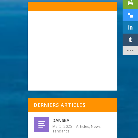
DERNIERS ARTICLES
DANSEA
Mai 5, 2025
|
Articles
,
News
Tendance