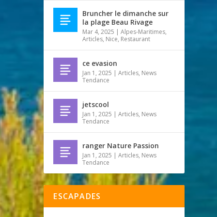
Bruncher le dimanche sur
la plage Beau Rivage
Mar 4, 2025
|
Alpes-Maritimes
,
Articles
,
Nice
,
Restaurant
ce evasion
Jan 1, 2025
|
Articles
,
News
Tendance
jetscool
Jan 1, 2025
|
Articles
,
News
Tendance
ranger Nature Passion
Jan 1, 2025
|
Articles
,
News
Tendance
ESCAPADES