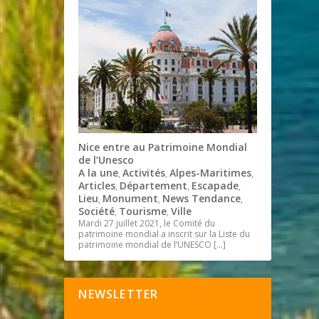
Nice entre au Patrimoine Mondial
de l’Unesco
A la une
Activités
Alpes-Maritimes
,
,
,
Articles
Département
Escapade
,
,
,
Lieu
Monument
News Tendance
,
,
,
Société
Tourisme
Ville
,
,
Mardi 27 juillet 2021, le Comité du
patrimoine mondial a inscrit sur la Liste du
patrimoine mondial de l’UNESCO
[…]
NEWSLETTER