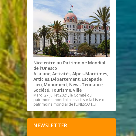
Nice entre au Patrimoine Mondial
de l’Unesco
A la une
Activités
Alpes-Maritimes
,
,
,
Articles
Département
Escapade
,
,
,
Lieu
Monument
News Tendance
,
,
,
Société
Tourisme
Ville
,
,
Mardi 27 juillet 2021, le Comité du
patrimoine mondial a inscrit sur la Liste du
patrimoine mondial de l’UNESCO
[…]
NEWSLETTER