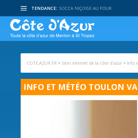
TENDANCE:
SOCCA NIÇOISE AU FOUR
COTE.AZUR.FR
>
Sites internet de la côte d'azur
>
Info 
INFO ET MÉTÉO TOULON V