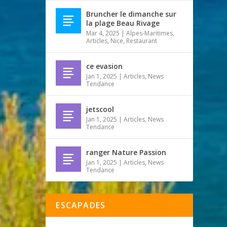
Bruncher le dimanche sur
la plage Beau Rivage
Mar 4, 2025
|
Alpes-Maritimes
,
Articles
,
Nice
,
Restaurant
ce evasion
Jan 1, 2025
|
Articles
,
News
Tendance
jetscool
Jan 1, 2025
|
Articles
,
News
Tendance
ranger Nature Passion
Jan 1, 2025
|
Articles
,
News
Tendance
ESCAPADES