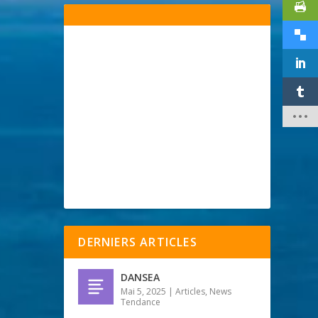
DERNIERS ARTICLES
DANSEA
Mai 5, 2025
|
Articles
,
News
Tendance