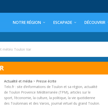
NOTRE RÉGION
ESCAPADE
DÉCOUVRIR
et météo Toulon Var
AR
Actualité et média
>
Presse écrite
Telo.fr : site d’informations de Toulon et sa région, actualité
de Toulon Provence Méditerranée (TPM), articles sur le
sport, l’économie, la culture, la politique, la vie quotidienne
des Toulonnais et des Varois, journal virtuel du grand Toulon.