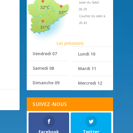
Lever du Soleil
32°C
06:29
33°C
Coucher du soleil à
20:43
31°C
Les prévisions
Vendredi 07
Lundi 10
Samedi 08
Mardi 11
Dimanche 09
Mercredi 12
SUIVEZ-NOUS
Facebook
Twitter