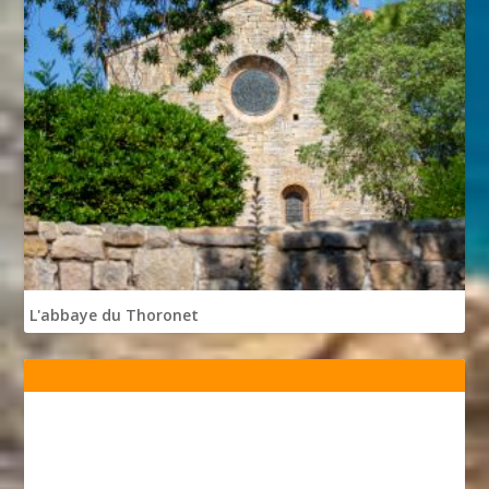
L'abbaye du Thoronet