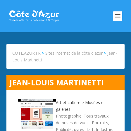
COTE.AZUR.FR
>
Sites internet de la côte d'azur
>
Jean-
Louis Martinetti
JEAN-LOUIS MARTINETTI
Art et culture
>
Musées et
galeries
Photographie. Tous travaux
de prises de vues : Portraits,
Publicité, uvres d’art, Industrie.