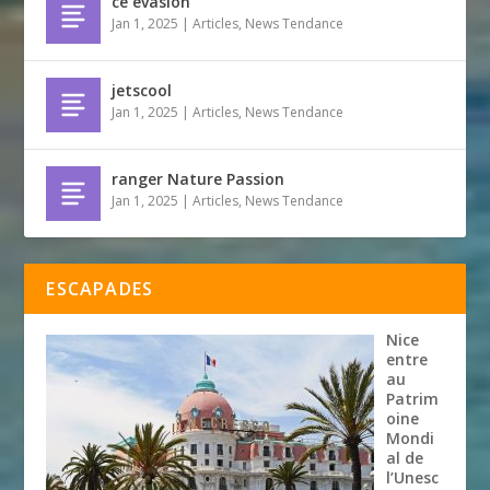
ce evasion
Jan 1, 2025
|
Articles
,
News Tendance
jetscool
Jan 1, 2025
|
Articles
,
News Tendance
ranger Nature Passion
Jan 1, 2025
|
Articles
,
News Tendance
ESCAPADES
Nice
entre
au
Patrim
oine
Mondi
al de
l’Unesc