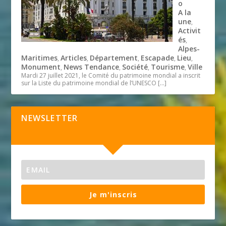
o
A la
une
,
Activit
és
,
Alpes-
Maritimes
Articles
Département
Escapade
Lieu
,
,
,
,
,
Monument
News Tendance
Société
Tourisme
Ville
,
,
,
,
Mardi 27 juillet 2021, le Comité du patrimoine mondial a inscrit
sur la Liste du patrimoine mondial de l’UNESCO
[…]
NEWSLETTER
Je m'inscris