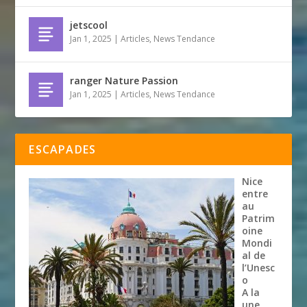
jetscool
Jan 1, 2025
|
Articles
,
News Tendance
ranger Nature Passion
Jan 1, 2025
|
Articles
,
News Tendance
ESCAPADES
Nice
entre
au
Patrim
oine
Mondi
al de
l’Unesc
o
A la
une
,