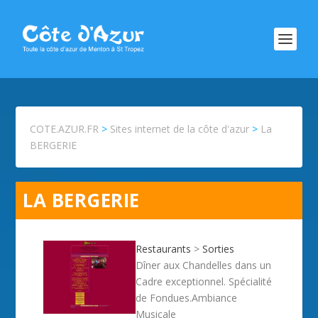
COTE.AZUR.FR
>
Sites internet de la côte d'azur
>
La
BERGERIE
LA BERGERIE
Restaurants
>
Sorties
Dîner aux Chandelles dans un
Cadre exceptionnel. Spécialité
de Fondues.Ambiance
Musicale