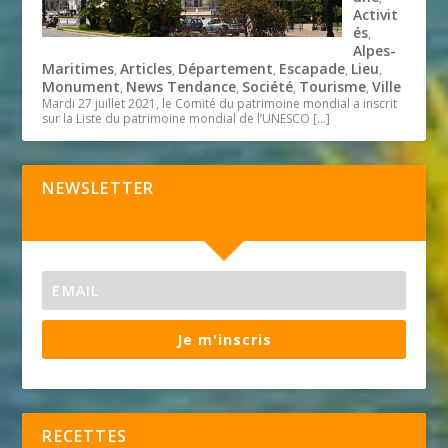
Activit
és
,
Alpes-
Maritimes
Articles
Département
Escapade
Lieu
,
,
,
,
,
Monument
News Tendance
Société
Tourisme
Ville
,
,
,
,
Mardi 27 juillet 2021, le Comité du patrimoine mondial a inscrit
sur la Liste du patrimoine mondial de l’UNESCO
[…]
NEWSLETTER
Je m'inscris
RECETTES