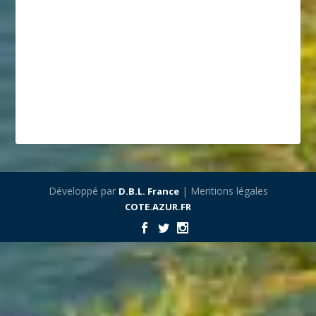
Développé par
| Mentions légales
D.B.L. France
COTE.AZUR.FR