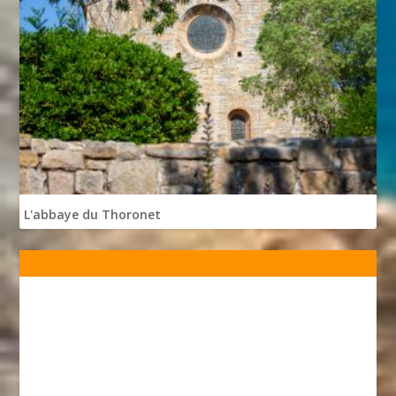
L'abbaye du Thoronet