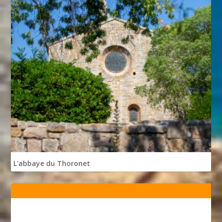
L'abbaye du Thoronet