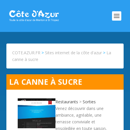
COTE.AZUR.FR
>
Sites internet de la côte d'azur
>
La
canne à sucre
LA CANNE À SUCRE
Restaurants
>
Sorties
Venez découvrir dans une
ambiance, agréable, une
terrasse conviviale et
ensoleillée en toute saison,