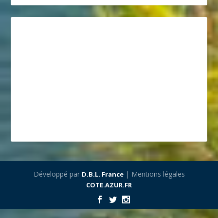
Développé par
| Mentions légales
D.B.L. France
COTE.AZUR.FR