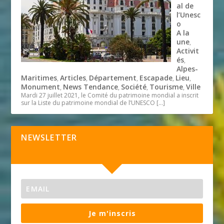
al de
l’Unesc
o
A la
une
,
Activit
és
,
Alpes-
Maritimes
Articles
Département
Escapade
Lieu
,
,
,
,
,
Monument
News Tendance
Société
Tourisme
Ville
,
,
,
,
Mardi 27 juillet 2021, le Comité du patrimoine mondial a inscrit
sur la Liste du patrimoine mondial de l’UNESCO
[…]
NEWSLETTER
Je m'inscris