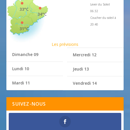
Lever du Soleil
33°C
06:32
34°C
Coucher du soleil à
20:40
31°C
Les prévisions
Dimanche 09
Mercredi 12
Lundi 10
Jeudi 13
Mardi 11
Vendredi 14
SUIVEZ-NOUS