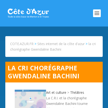
COTE.AZUR.FR
>
Sites internet de la côte d'azur
>
la cri
chorégraphe Gwendaline Bachini
LA CRI CHORÉGRAPHE
GWENDALINE BACHINI
Art et culture
>
Théâtres
La C.R.I. et la chorégraphe
Gwendaline Bachini tourne