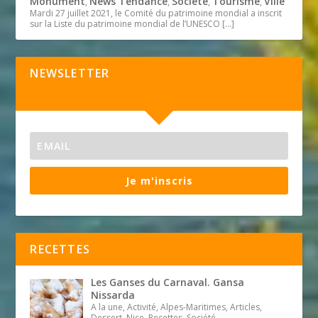
Monument
News Tendance
Société
Tourisme
Ville
,
,
,
,
Mardi 27 juillet 2021, le Comité du patrimoine mondial a inscrit
sur la Liste du patrimoine mondial de l’UNESCO
[…]
NEWSLETTER
Je m'inscris
RECETTES
Les Ganses du Carnaval. Gansa
Nissarda
A la une, Activité, Alpes-Maritimes, Articles,
Dessert, Nice, Recettes, Société