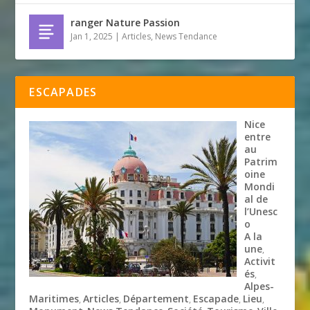
ranger Nature Passion
Jan 1, 2025
|
Articles
,
News Tendance
ESCAPADES
Nice
entre
au
Patrim
oine
Mondi
al de
l’Unesc
o
A la
une
,
Activit
és
,
Alpes-
Maritimes
Articles
Département
Escapade
Lieu
,
,
,
,
,