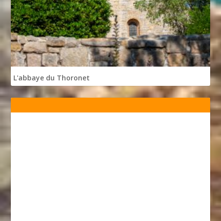
L'abbaye du Thoronet