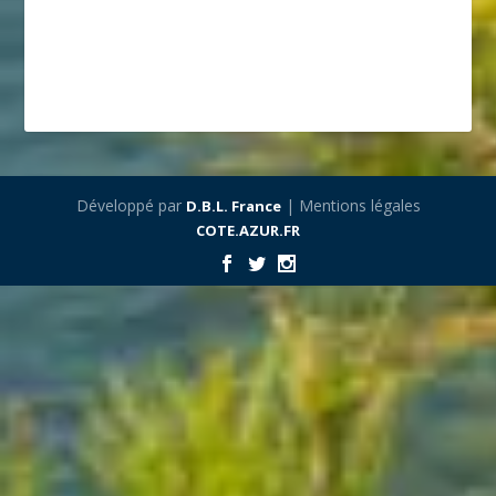
Développé par
| Mentions légales
D.B.L. France
COTE.AZUR.FR